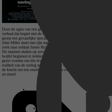
Door de ogen van een groep Amerikaanse soldaten volgen we het
verhaal dat begint met de historische invasie op D-Day, waarna de
groep een gevaarlijke speciale opdracht moet uitvoeren. Kapitein
John Miller moet met zijn mannen achter de vijandelijke linies op
zoek naar soldaat James Ryan, wiens drie broers zijn gesneuveld.
De mannen stuiten op zoveel gevaren dat ze het nut van dit bevel in
twijfel beginnen te trekken. Waarom moeten acht levens op het spel
gezet worden om één leven te redden? Temidden van de keiharde
realiteit van de oorlog zoekt ieder naar zijn eigen antwoord - en naar
de kracht om een onzekere toekomst te overwinnen met eer, fatsoen
en moed.
Disney+