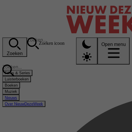
Zoeken icoon
Open menu
Zoeken
Films & Series
Luisterboeken
Boeken
Muziek
Nieuws
Over NieuwDezeWeek