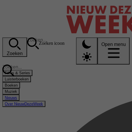
Zoeken icoon
Open menu
Zoeken
Films & Series
Luisterboeken
Boeken
Muziek
Nieuws
Over NieuwDezeWeek