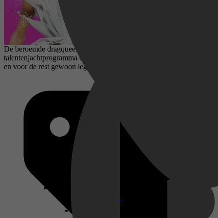
De beroemde dragqueen RuPaul presenteert dit
talentenjachtprogramma dat één derde 'America's Next Top Model'
en voor de rest gewoon legendarisch is.
Disney+