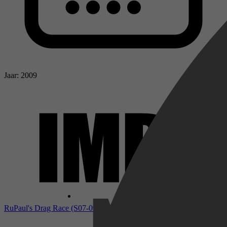
Jaar: 2009
RuPaul's Drag Race (S07-09) bij IMDb