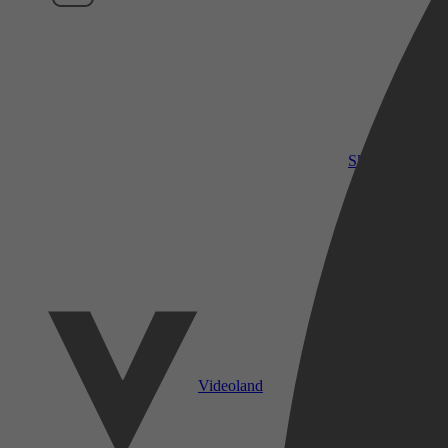
SkyShowtime
Videoland