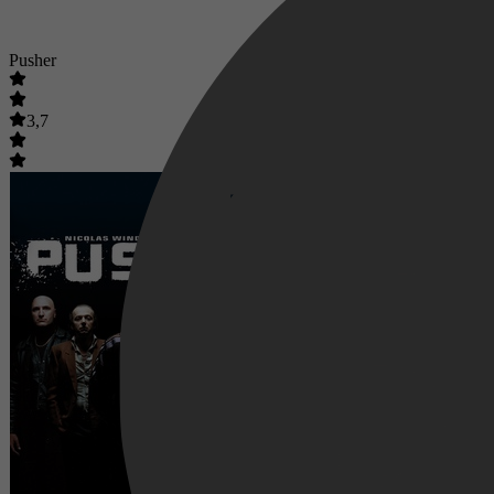
Pusher
3,7