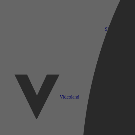
SkyShowtime
Videoland