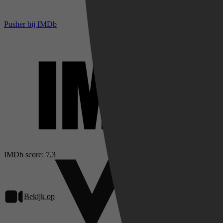
Pusher bij IMDb
IMDb score: 7,3
Bekijk op
Videoland