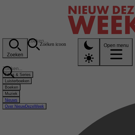
Zoeken icoon
Open menu
Zoeken
Films & Series
Luisterboeken
Boeken
Muziek
Nieuws
Over NieuwDezeWeek