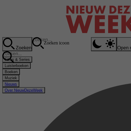
Zoeken icoon
Zoeken
Open 
Films & Series
Luisterboeken
Boeken
Muziek
Nieuws
Over NieuwDezeWeek