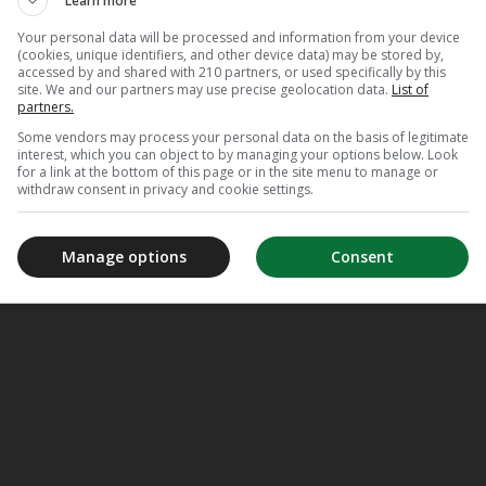
Learn more
Your personal data will be processed and information from your device
(cookies, unique identifiers, and other device data) may be stored by,
accessed by and shared with 210 partners, or used specifically by this
site. We and our partners may use precise geolocation data.
List of
partners.
Some vendors may process your personal data on the basis of legitimate
interest, which you can object to by managing your options below. Look
for a link at the bottom of this page or in the site menu to manage or
withdraw consent in privacy and cookie settings.
Manage options
Consent