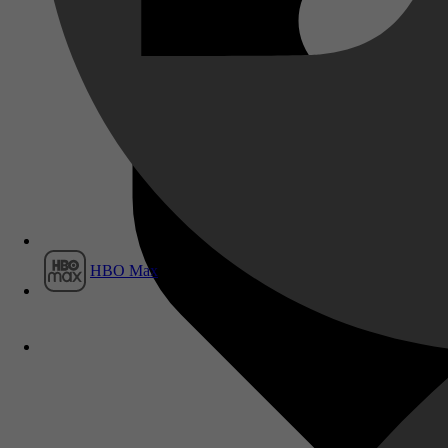
Film1
HBO Max