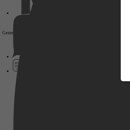
Genre: Horror, Actie, Thriller, Science Fiction
Pathé Thuis
Prime Video
SkyShowtime