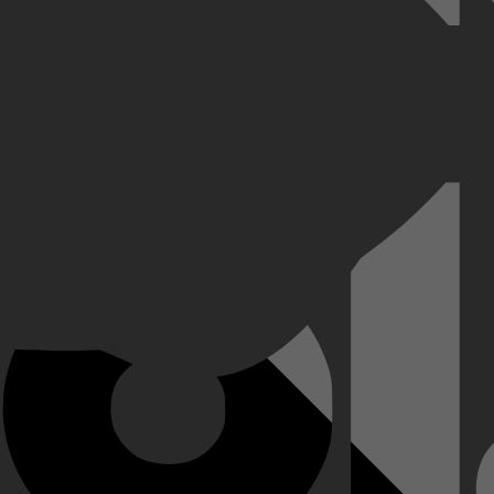
gen junglevallei om het lot van een vermist peloton te onderzoeken. Al