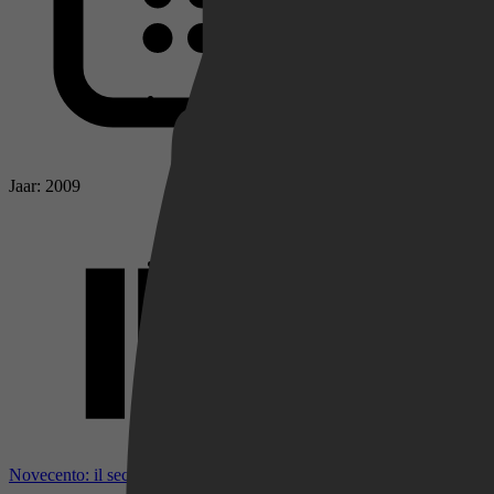
Netflix
Pathé Thuis
Jaar: 2009
Prime Video
Novecento: il secolo estremo bij IMDb