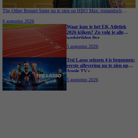
The Other Bennet Sister nu te zien op HBO Max: romantisch
kostuumdrama krijgt lovende recensies
6 augustus 2026
Waar kun je het EK Atletiek
2026 kijken? Zo volg je alle
wedstrijden live
5 augustus 2026
Ted Lasso seizoen 4 is begonnen:
eerste aflevering nu te zien op
Apple TV+
5 augustus 2026