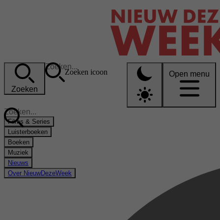
Zoeken icoon
Open menu
Zoeken
Films & Series
Luisterboeken
Boeken
Muziek
Nieuws
Over NieuwDezeWeek