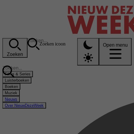
Zoeken icoon
Open menu
Zoeken
Films & Series
Luisterboeken
Boeken
Muziek
Nieuws
Over NieuwDezeWeek