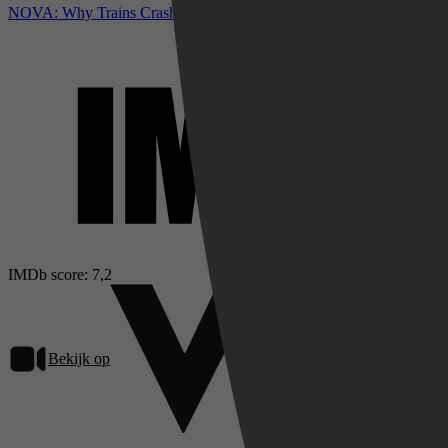
NOVA: Why Trains Crash bij IMDb
IMDb score: 7,2
Bekijk op
Videoland