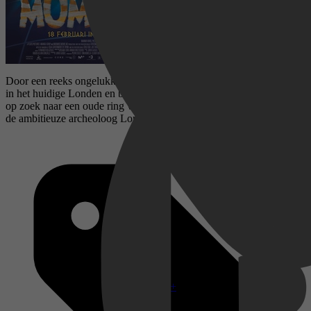
Door een reeks ongelukkige gebeurtenissen belanden drie mummies
in het huidige Londen en beginnen aan een maffe en hilarische reis
op zoek naar een oude ring van de koninklijke familie, gestolen door
de ambitieuze archeoloog Lord Carnaby.
Disney+