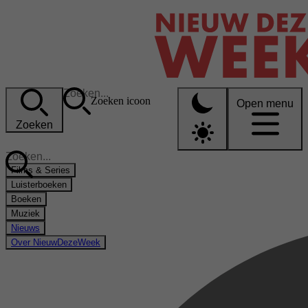
Zoeken icoon
Open menu
Zoeken
Films & Series
Luisterboeken
Boeken
Muziek
Nieuws
Over NieuwDezeWeek