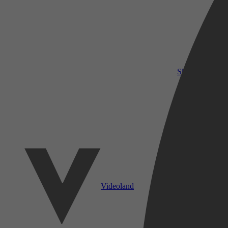
SkyShowtime
Videoland