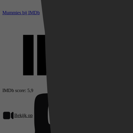
Mummies bij IMDb
IMDb score: 5,9
Bekijk op
Pathé Thuis