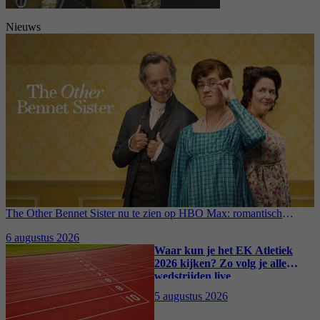
Nieuws
The Other Bennet Sister nu te zien op HBO Max: romantisch
kostuumdrama krijgt lovende recensies
6 augustus 2026
Waar kun je het EK Atletiek
2026 kijken? Zo volg je alle
wedstrijden live
5 augustus 2026