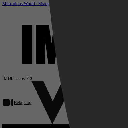
Miraculous World : Shanghai, la légende de Ladydragon bij IMDb
IMDb score: 7,0
Bekijk op
Videoland