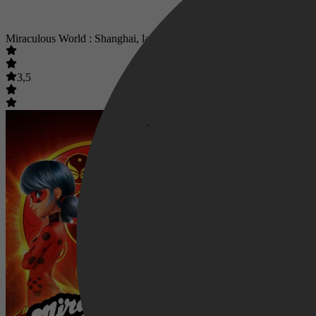
Miraculous World : Shanghai, la légende de Ladydragon
3,5