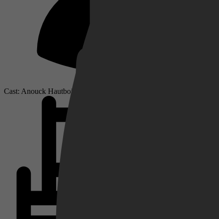
Netflix
Pathé Thuis
Cast: Anouck Hautbois, Geneviève Doang, Benjamin Bollen
Prime Video