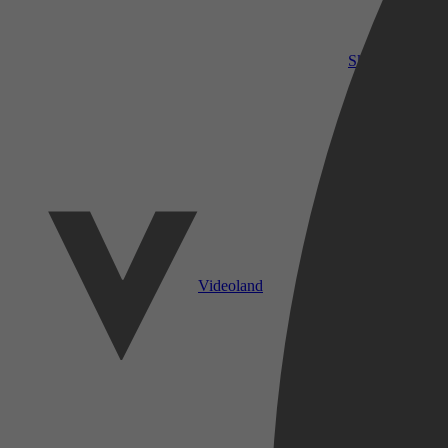
SkyShowtime
Videoland