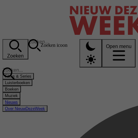
Zoeken icoon
Open menu
Zoeken
Films & Series
Luisterboeken
Boeken
Muziek
Nieuws
Over NieuwDezeWeek