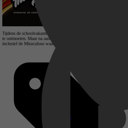
Tijdens de schoolvakantie gaat Marinette naar Shanghai om Adrien
te ontmoeten. Maar na aankomst verliest Marinette al haar spullen,
inclusief de Miraculous waarmee ze in Ladybug kan veranderen!
Disney+