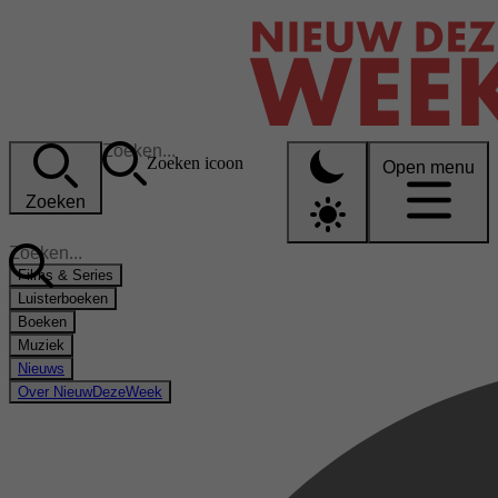
Zoeken icoon
Open menu
Zoeken
Films & Series
Luisterboeken
Boeken
Muziek
Nieuws
Over NieuwDezeWeek