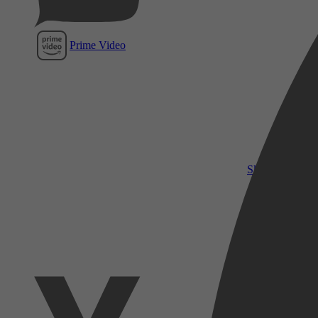
Prime Video
SkyShowtime