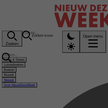
Zoeken icoon
Open menu
Zoeken
Films & Series
Luisterboeken
Boeken
Muziek
Nieuws
Over NieuwDezeWeek