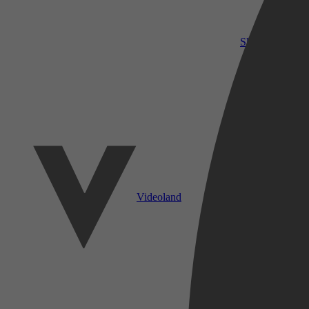
SkyShowtime
Videoland