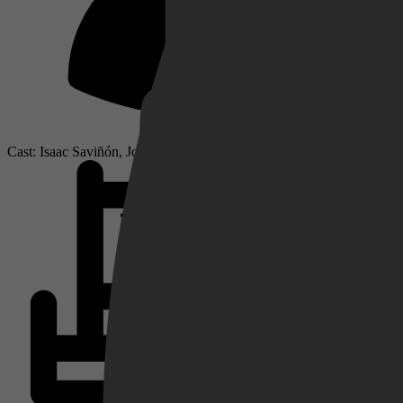
Netflix
Pathé Thuis
Cast: Isaac Saviñón, José Guillermo Cortines, David Chocarro
Prime Video