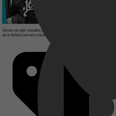
Álvaro en zijn vrienden proberen een Dominicaanse misdaadbaas
op te lichten om een ​​schuld aan een Russische gangster af te betalen.
Disney+