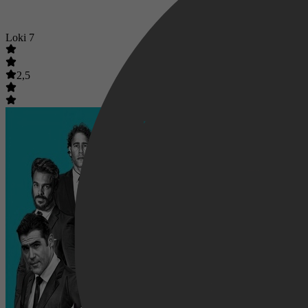
Loki 7
2,5