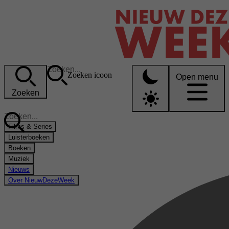
Zoeken icoon
Open menu
Zoeken
Films & Series
Luisterboeken
Boeken
Muziek
Nieuws
Over NieuwDezeWeek