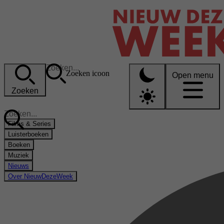
Zoeken icoon
Open menu
Zoeken
Films & Series
Luisterboeken
Boeken
Muziek
Nieuws
Over NieuwDezeWeek