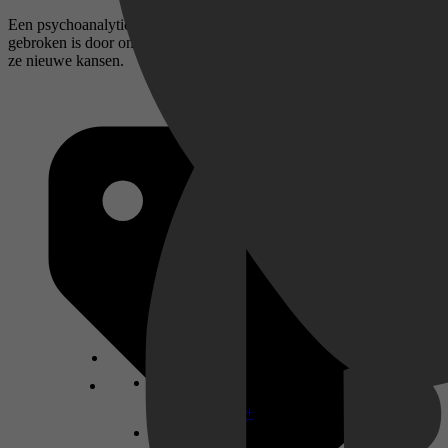
Een psychoanalyticus die een taakstraf uitvoert, helpt een agent die
gebroken is door ontrouw; samen trotseren ze gevaren en ontdekken
ze nieuwe kansen.
Disney+