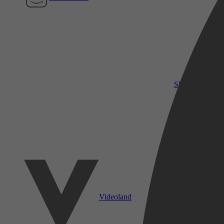
SkyShowtime
Videoland