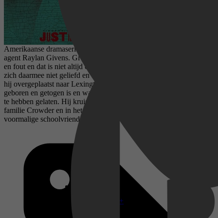
Amerikaanse dramaserie die draait rondom de rechtlijnige federale
agent Raylan Givens. Givens heeft zijn eigen opvattingen over goed
en fout en dat is niet altijd overeenkomstig met de wet. Hij maakt
zich daarmee niet geliefd en als hij een crimineel neerschiet, wordt
hij overgeplaatst naar Lexington, Kentucky. Dit is de plek waar hij
geboren en getogen is en waarvan hij dacht het voorgoed achter zich
te hebben gelaten. Hij kruist al snel de degens met de criminele
familie Crowder en in het bijzonder met Boyd Crowder, zijn
voormalige schoolvriend.
Disney+