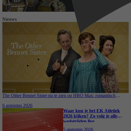
Nieuws
The Other Bennet Sister nu te zien op HBO Max: romantisch
kostuumdrama krijgt lovende recensies
6 augustus 2026
Waar kun je het EK Atletiek
2026 kijken? Zo volg je alle
wedstrijden live
5 augustus 2026