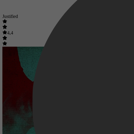
Justified
4,4