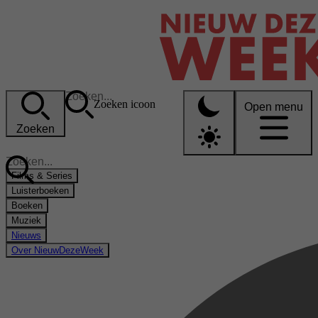
Zoeken icoon
Open menu
Zoeken
Films & Series
Luisterboeken
Boeken
Muziek
Nieuws
Over NieuwDezeWeek