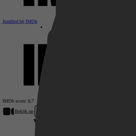
Netflix
Justified bij IMDb
Pathé Thuis
Prime Video
IMDb score: 8,7
Bekijk op
Prime Video