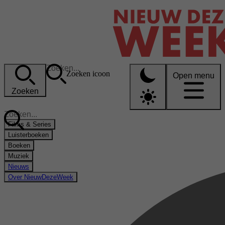
Zoeken icoon
Open menu
Zoeken
Films & Series
Luisterboeken
Boeken
Muziek
Nieuws
Over NieuwDezeWeek