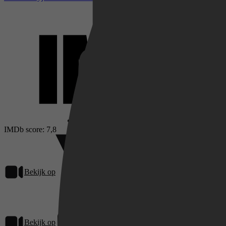
Netflix
Pathé Thuis
IMDb score: 7,8
Prime Video
Bekijk op
Videoland
Bekijk op
Prime Video