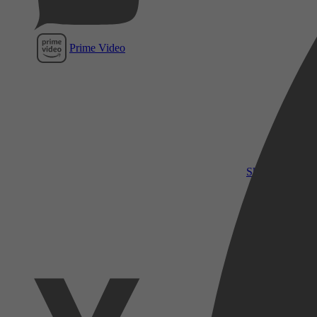
Prime Video
SkyShowtime