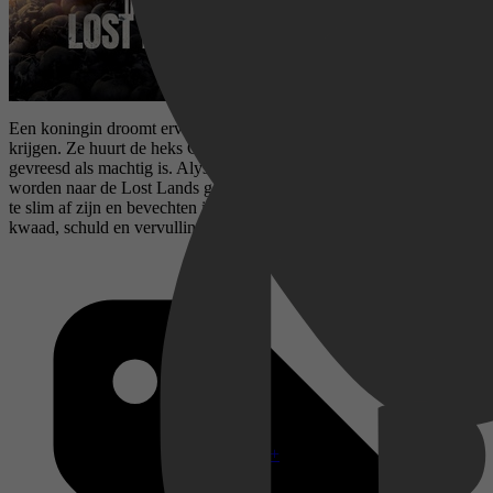
Een koningin droomt ervan om de gave van gedaanteverwisseling te
krijgen. Ze huurt de heks Gray Alys in, een vrouw die even
gevreesd als machtig is. Alys en haar gids, de zwerver Boyce,
worden naar de Lost Lands gestuurd en moeten de mens en demon
te slim af zijn en bevechten in een fabel die de aard van goed en
kwaad, schuld en vervulling, liefde en verlies onderzoekt.
Disney+