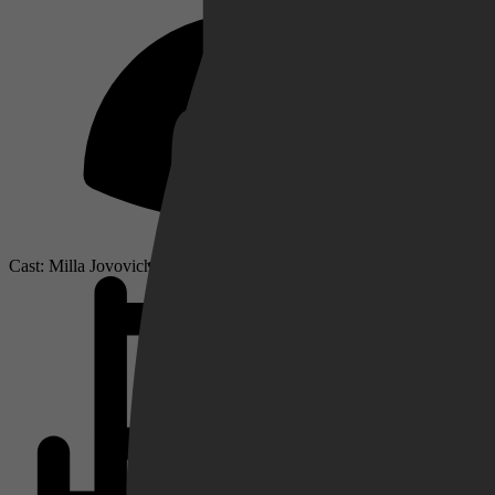
Netflix
Pathé Thuis
Cast: Milla Jovovich, Dave Bautista, Arly Jover
Prime Video