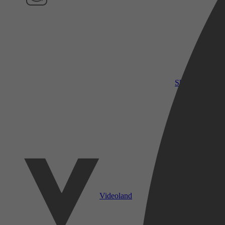
SkyShowtime
Videoland