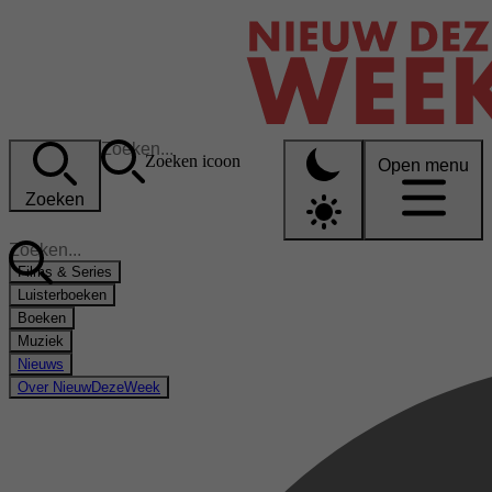
Zoeken icoon
Open menu
Zoeken
Films & Series
Luisterboeken
Boeken
Muziek
Nieuws
Over NieuwDezeWeek