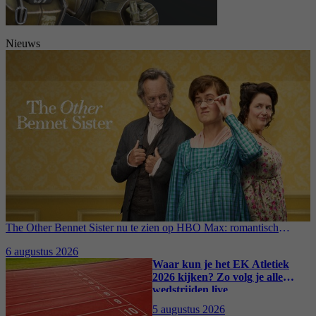
Nieuws
The Other Bennet Sister nu te zien op HBO Max: romantisch
kostuumdrama krijgt lovende recensies
6 augustus 2026
Waar kun je het EK Atletiek
2026 kijken? Zo volg je alle
wedstrijden live
5 augustus 2026