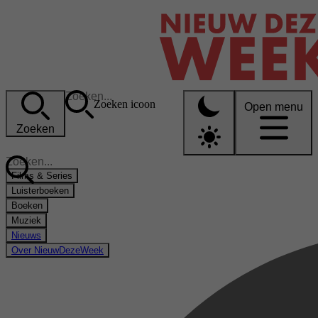
Zoeken icoon
Open menu
Zoeken
Films & Series
Luisterboeken
Boeken
Muziek
Nieuws
Over NieuwDezeWeek