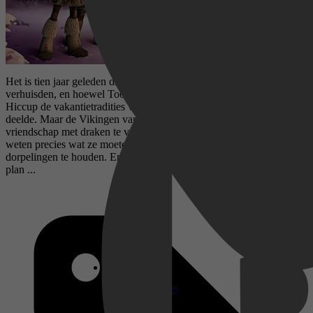
Het is tien jaar geleden dat de draken naar de Verborgen Wereld
verhuisden, en hoewel Toothless niet meer in New Berk woont, zet
Hiccup de vakantietradities voort die hij ooit met zijn beste vriend
deelde. Maar de Vikingen van New Berk begonnen hun
vriendschap met draken te vergeten. Hiccup, Astrid en Gobber
weten precies wat ze moeten doen om de draken in het hart van de
dorpelingen te houden. En over de zee hebben de draken een eigen
plan ...
Disney+