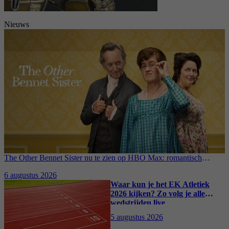
Nieuws
The Other Bennet Sister nu te zien op HBO Max: romantisch
kostuumdrama krijgt lovende recensies
6 augustus 2026
Waar kun je het EK Atletiek
2026 kijken? Zo volg je alle
wedstrijden live
5 augustus 2026