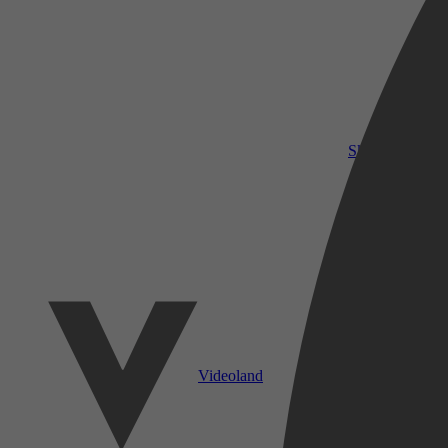
SkyShowtime
Videoland