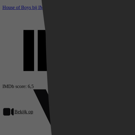
House of Boys bij IMDb
IMDb score: 6,5
Bekijk op
Videoland