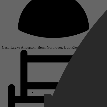
Cast: Layke Anderson, Benn Northover, Udo Kier