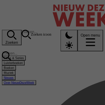
Zoeken icoon
Open menu
Zoeken
Films & Series
Luisterboeken
Boeken
Muziek
Nieuws
Over NieuwDezeWeek