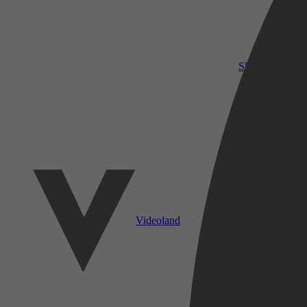
SkyShowtime
Videoland