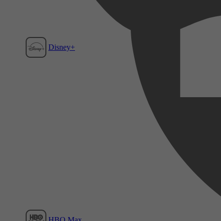
Disney+
Film1
HBO Max