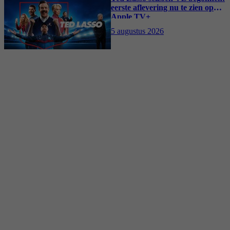
eerste aflevering nu te zien op
Apple TV+
5 augustus 2026