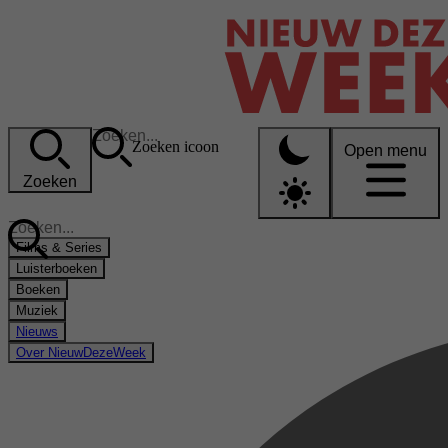
Zoeken icoon
Open menu
Zoeken
Films & Series
Luisterboeken
Boeken
Muziek
Nieuws
Over NieuwDezeWeek