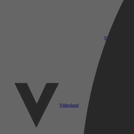
SkyShowtime
Videoland