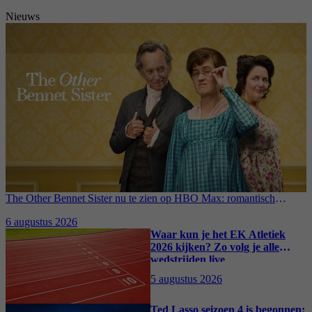
Nieuws
The Other Bennet Sister nu te zien op HBO Max: romantisch
kostuumdrama krijgt lovende recensies
6 augustus 2026
Waar kun je het EK Atletiek
2026 kijken? Zo volg je alle
wedstrijden live
5 augustus 2026
Ted Lasso seizoen 4 is begonnen: