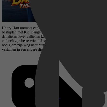
Henry Hart ontmoet een superfan, die graag de misdaad wil
bestrijden met Kid Danger, die in het bezit komt van een apparaat
dat alternatieve realiteiten kan openen. Henry staat voor een wilde rit
en heeft zijn beste vriend Jasper en zijn nieuwe superfan-sidekick
nodig om zijn weg naar buiten te vinden, anders blijft hij voor altijd
vastzitten in een andere dimensie.
Disney+