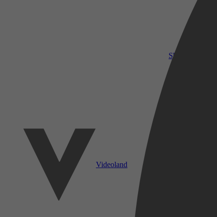
SkyShowtime
Videoland