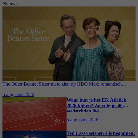
Nieuws
The Other Bennet Sister nu te zien op HBO Max: romantisch
kostuumdrama krijgt lovende recensies
6 augustus 2026
Waar kun je het EK Atletiek
2026 kijken? Zo volg je alle
wedstrijden live
5 augustus 2026
Ted Lasso seizoen 4 is begonnen: