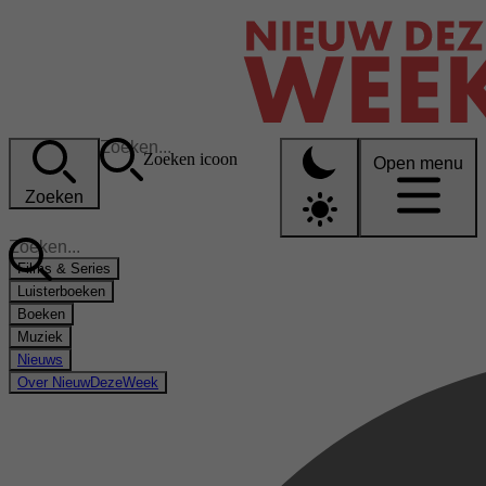
Zoeken icoon
Open menu
Zoeken
Films & Series
Luisterboeken
Boeken
Muziek
Nieuws
Over NieuwDezeWeek