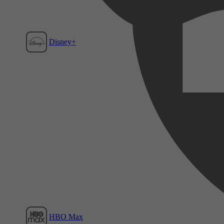
Disney+
Film1
HBO Max