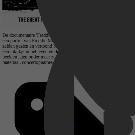
De documentaire 'Freddie Mercury - The Great Pretender' schetst
een portret van Freddie Mercury. Met veel voorheen onontdekt of
zelden gezien en vertoond beeldmateriaal, geeft de documentaire
een inkijkje in het leven en de carrière van Freddie Mercury. De
beelden laten onder meer zeldzame interviews, persoonlijk
materiaal, concertopnames en videoclip opnames zien.
Disney+