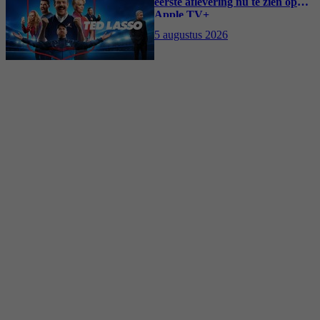
eerste aflevering nu te zien op
Apple TV+
5 augustus 2026