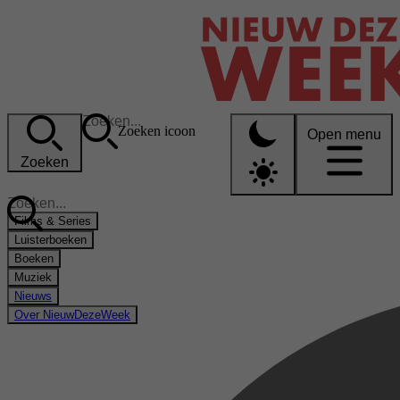
Zoeken icoon
Open menu
Zoeken
Films & Series
Luisterboeken
Boeken
Muziek
Nieuws
Over NieuwDezeWeek