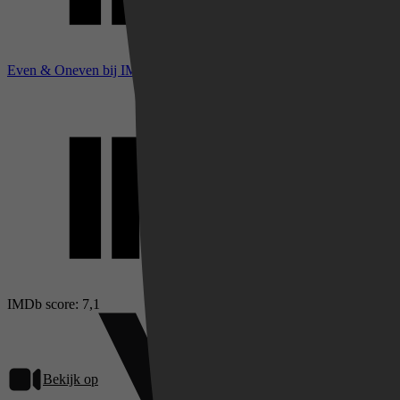
Even & Oneven bij IMDb
IMDb score: 7,1
Bekijk op
Videoland