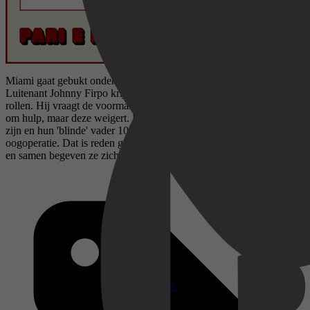
Miami gaat gebukt onder het gokimperium van de Griek Paragoulis.
Luitenant Johnny Firpo krijgt de opdracht om de organisatie op te
rollen. Hij vraagt de voormalig professionele gokker Charlie Firpo
om hulp, maar deze weigert. Dan vertelt Johnny dat ze halfbroers
zijn en hun 'blinde' vader 100.000 dollar nodig heeft voor een
oogoperatie. Dat is reden genoeg voor Charlie om Johnny te helpen
en samen begeven ze zich in het gokcircuit.
Disney+