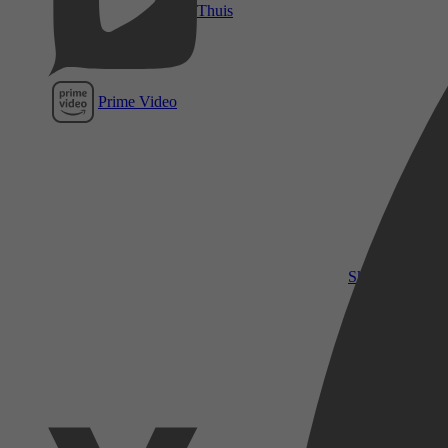
Thuis
Prime Video
SkyShowtime