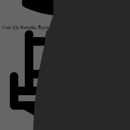
Netflix
Cast: Ely Buendia, Raymund Marasigan, Buddy Zabala
Pathé Thuis
Prime Video