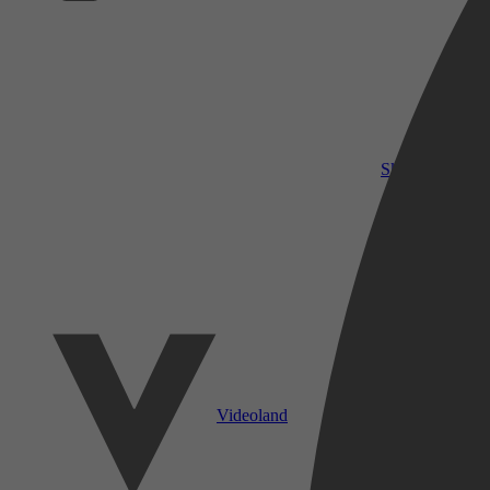
SkyShowtime
Videoland