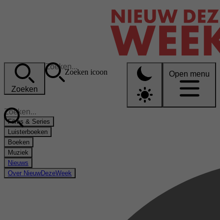
Zoeken icoon
Open menu
Zoeken
Films & Series
Luisterboeken
Boeken
Muziek
Nieuws
Over NieuwDezeWeek