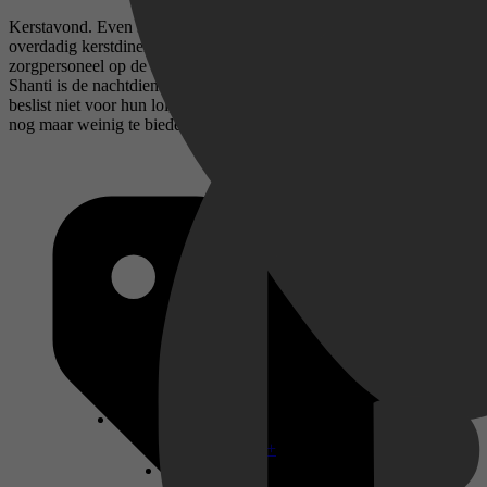
Kerstavond. Even staat alles in het teken van gezellig samenzijn, een
overdadig kerstdiner en cadeautjes uitpakken. Maar niet voor het
zorgpersoneel op de spoedeisende hulp. Voor Lily, Ben, Yannick en
Shanti is de nachtdienst nog maar net begonnen. Ook al zijn ze er
beslist niet voor hun lol, de wereld heeft buiten de ziekenhuismuren
nog maar weinig te bieden. Allemaal zijn ze Kerstavond ontvlucht.
Disney+