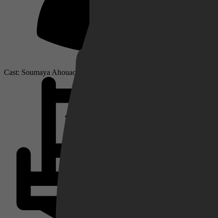
Netflix
Cast: Soumaya Ahouaoui, Eva Laurenssen, Teun Luijkx
Pathé Thuis
Prime Video