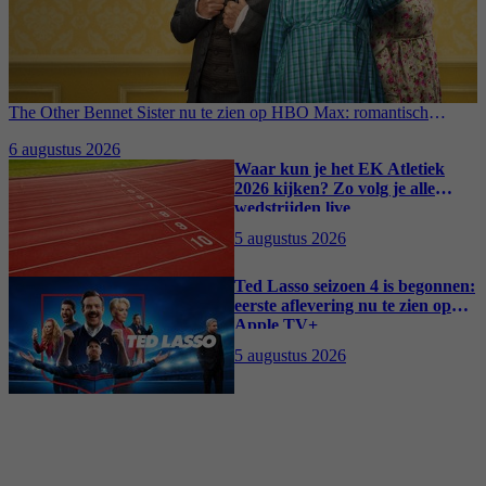
The Other Bennet Sister nu te zien op HBO Max: romantisch
kostuumdrama krijgt lovende recensies
6 augustus 2026
Waar kun je het EK Atletiek
2026 kijken? Zo volg je alle
wedstrijden live
5 augustus 2026
Ted Lasso seizoen 4 is begonnen:
eerste aflevering nu te zien op
Apple TV+
5 augustus 2026