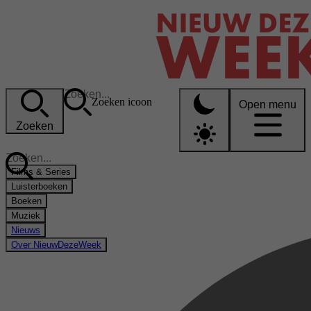
Zoeken icoon
Open menu
Zoeken
Films & Series
Luisterboeken
Boeken
Muziek
Nieuws
Over NieuwDezeWeek