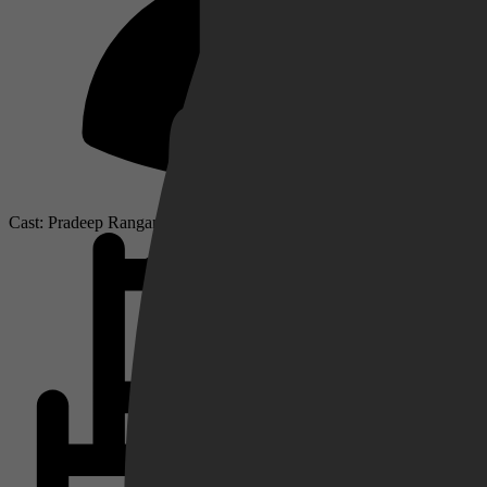
Netflix
Pathé Thuis
Cast: Pradeep Ranganathan, Mamitha Baiju, R. Sarathkumar
Prime Video