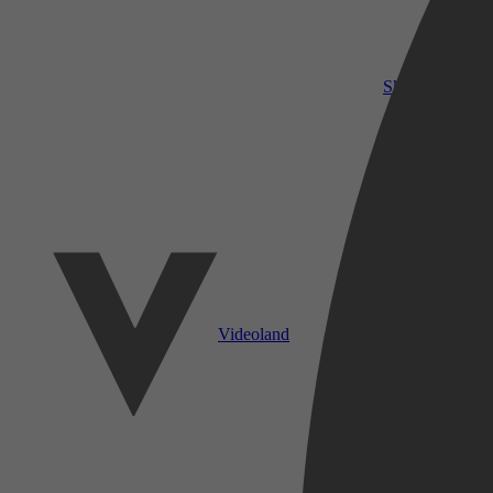
SkyShowtime
Videoland