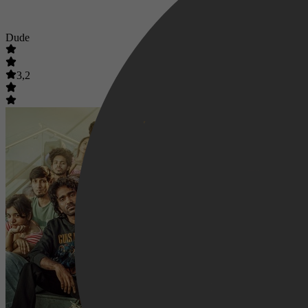
Dude
3,2