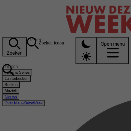
Zoeken icoon
Open menu
Zoeken
Films & Series
Luisterboeken
Boeken
Muziek
Nieuws
Over NieuwDezeWeek