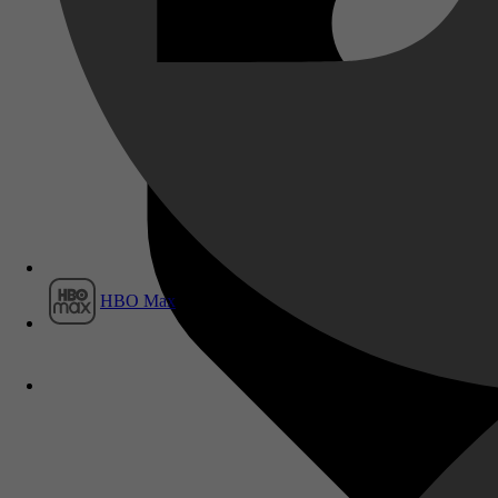
Film1
HBO Max