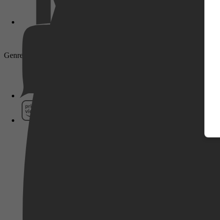
Genre: Drama, Romantiek, Komedie, Filmhuis
Pathé Thuis
Prime Video
SkyShowtime