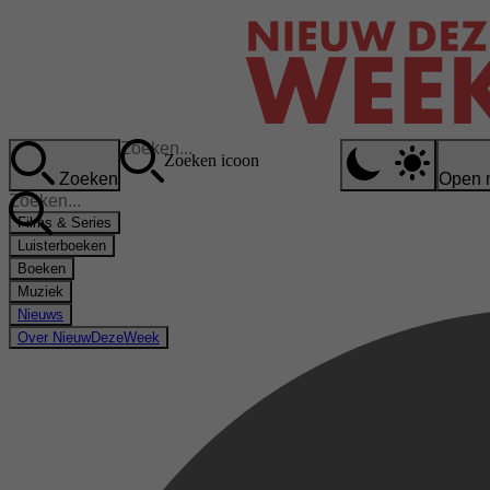
Zoeken icoon
Zoeken
Open 
Films & Series
Luisterboeken
Boeken
Muziek
Nieuws
Over NieuwDezeWeek