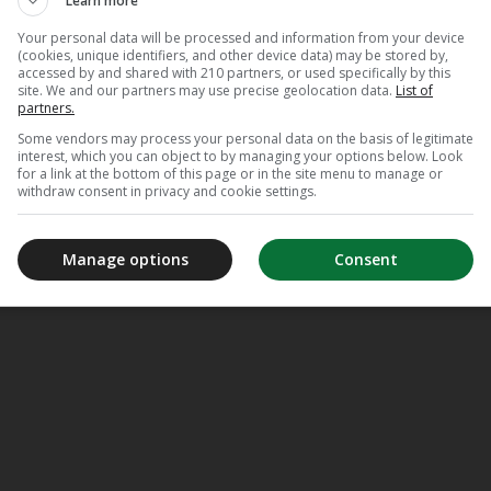
Learn more
Your personal data will be processed and information from your device
(cookies, unique identifiers, and other device data) may be stored by,
accessed by and shared with 210 partners, or used specifically by this
site. We and our partners may use precise geolocation data.
List of
partners.
Some vendors may process your personal data on the basis of legitimate
interest, which you can object to by managing your options below. Look
for a link at the bottom of this page or in the site menu to manage or
withdraw consent in privacy and cookie settings.
Manage options
Consent