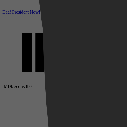
Deaf President Now! bij IMDb
IMDb score: 8,0