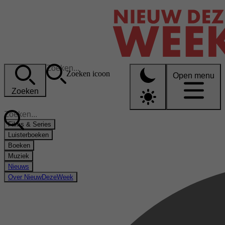
Zoeken icoon
Open menu
Zoeken
Films & Series
Luisterboeken
Boeken
Muziek
Nieuws
Over NieuwDezeWeek