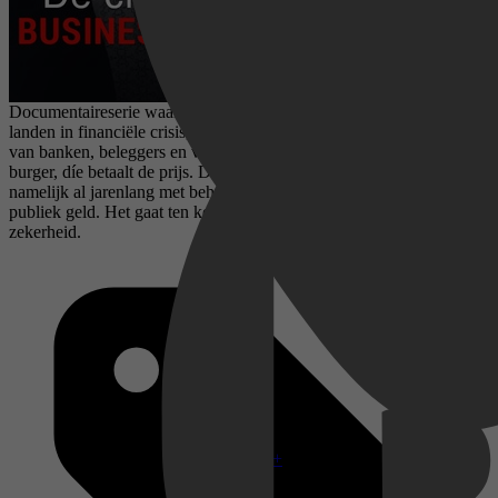
Documentaireserie waarin te zien is dat de dure noodplannen voor
landen in financiële crisis, eigenlijk alleen gericht zijn op het helpen
van banken, beleggers en verzekeringsmaatschappijen. De gewone
burger, díe betaalt de prijs. Deze zogenoemde 'redding' gebeurt
namelijk al jarenlang met behulp van honderden miljarden aan
publiek geld. Het gaat ten koste van democratie en sociale
zekerheid.
Disney+