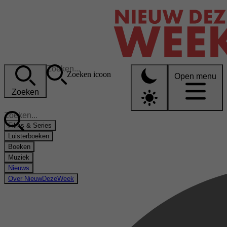
Zoeken icoon
Open menu
Zoeken
Films & Series
Luisterboeken
Boeken
Muziek
Nieuws
Over NieuwDezeWeek