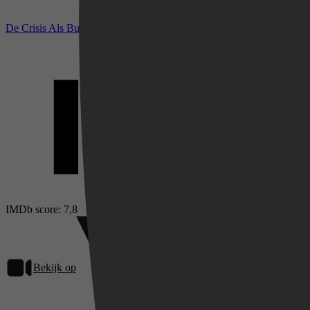
De Crisis Als Businessmodel bij IMDb
Videoland
IMDb score: 7,8
Bekijk op
Videoland