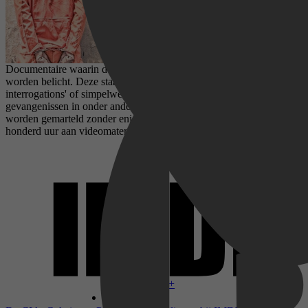
Documentaire waarin de omstreden verhoortechnieken van de CIA
worden belicht. Deze staan ook wel bekend als 'enhanced
interrogations' of simpelweg: keiharde marteling. In de geheime
gevangenissen in onder andere Afghanistan zouden verdachten
worden gemarteld zonder enige vorm van toezicht. Ook is er bijna
honderd uur aan videomateriaal met ondervragingen vernietigd.
Disney+