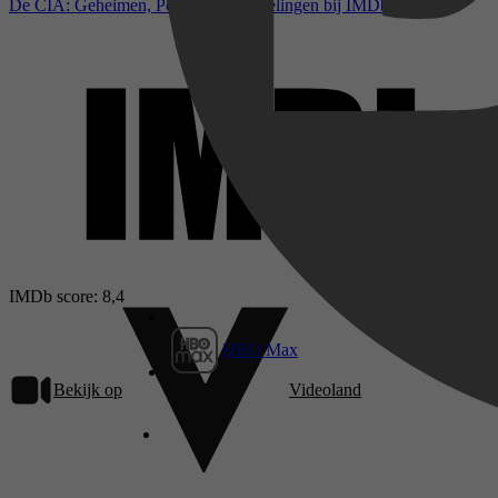
De CIA: Geheimen, Politiek en Martelingen bij IMDb
IMDb score: 8,4
HBO Max
Bekijk op
Videoland