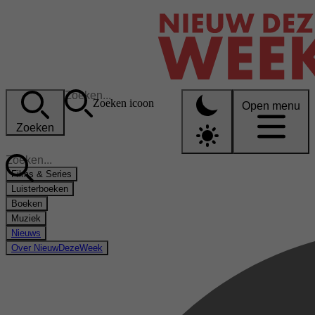
Zoeken icoon
Open menu
Zoeken
Films & Series
Luisterboeken
Boeken
Muziek
Nieuws
Over NieuwDezeWeek