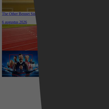
The Other Bennet Sister nu te zien op HBO Max: romantisch
kostuumdrama krijgt lovende recensies
6 augustus 2026
Waar kun je het EK Atletiek
2026 kijken? Zo volg je alle
wedstrijden live
5 augustus 2026
Ted Lasso seizoen 4 is begonnen:
eerste aflevering nu te zien op
Apple TV+
5 augustus 2026