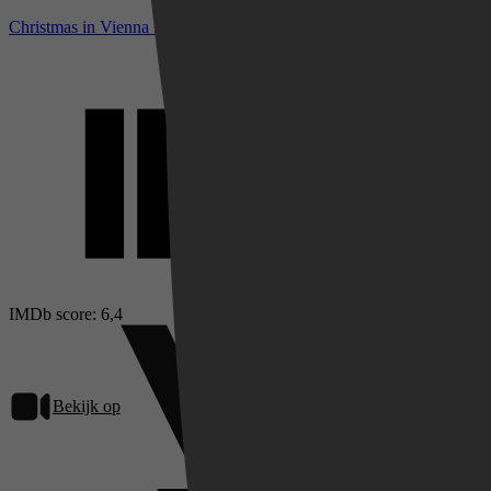
Christmas in Vienna bij IMDb
IMDb score: 6,4
Bekijk op
Videoland