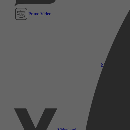
Prime Video
SkyShowtime
Videoland