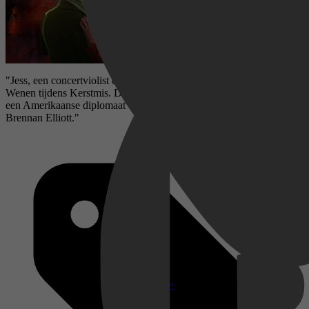
"Jess, een concertviolist die haar passie kwijt is geraakt, bezoekt
Wenen tijdens Kerstmis. Daar vindt ze de inspiratie die ze miste met
een Amerikaanse diplomaat en zijn kinderen. Met Sarah Drew en
Brennan Elliott."
Disney+