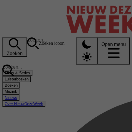
Zoeken icoon
Open menu
Zoeken
Films & Series
Luisterboeken
Boeken
Muziek
Nieuws
Over NieuwDezeWeek