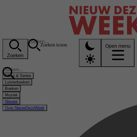
Zoeken icoon
Open menu
Zoeken
Films & Series
Luisterboeken
Boeken
Muziek
Nieuws
Over NieuwDezeWeek