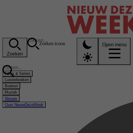
Zoeken icoon
Open menu
Zoeken
Films & Series
Luisterboeken
Boeken
Muziek
Nieuws
Over NieuwDezeWeek