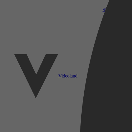
SkyShowtime
Videoland