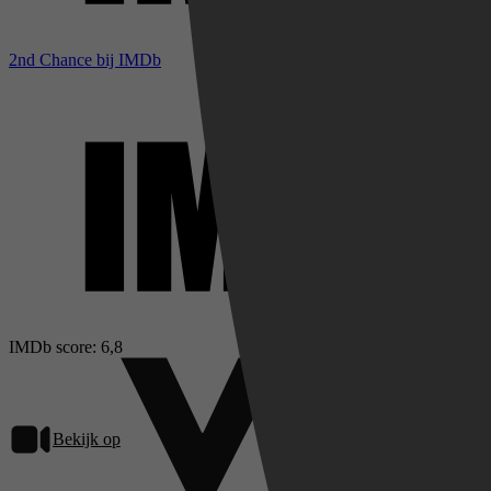
2nd Chance bij IMDb
IMDb score: 6,8
Bekijk op
Videoland