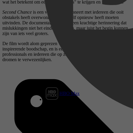
wat het betekent om een "tweede kans" te krijgen en te benutten.
Second Chance
is een verhaal dat resoneert met iedereen die ooit
obstakels heeft overwonnen en zichzelf opnieuw heeft moeten
uitvinden. De documentaire dient als een krachtige herinnering dat
mislukkingen niet het einde betekenen, maar juist het begin kunnen
zijn van iets veel groters.
De film wordt alom geprezen voor zijn emotionele diepgang en
inspirerende boodschap, en is een must-see voor ondernemers,
professionals en iedereen die op zoek is naar motivatie om hun
dromen te verwezenlijken.
HBO Max