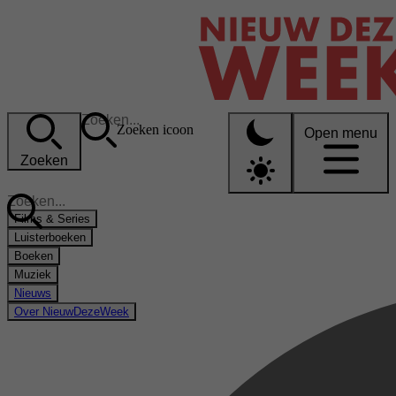
Zoeken icoon
Open menu
Zoeken
Films & Series
Luisterboeken
Boeken
Muziek
Nieuws
Over NieuwDezeWeek