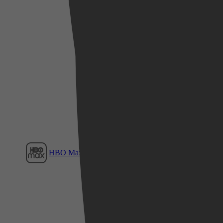
Film1
HBO Max