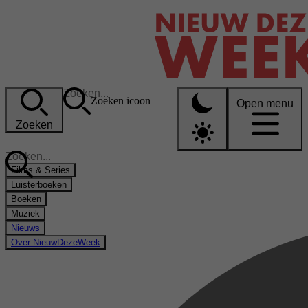
Zoeken icoon
Open menu
Zoeken
Films & Series
Luisterboeken
Boeken
Muziek
Nieuws
Over NieuwDezeWeek