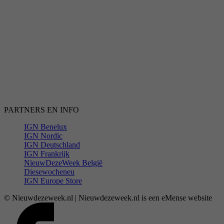
PARTNERS EN INFO
IGN Benelux
IGN Nordic
IGN Deutschland
IGN Frankrijk
NieuwDezeWeek België
Diesewocheneu
IGN Europe Store
© Nieuwdezeweek.nl | Nieuwdezeweek.nl is een eMense website