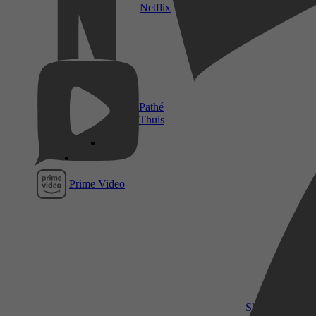
Netflix
Pathé
Thuis
Prime Video
SkyShowtime