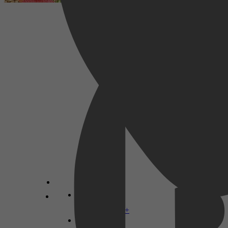
Mens & Maatschappij, Cultuur,
Managementboeken, Religie, Spiritualiteit &
Filosofie, Sociologie, Filosofie, Populaire
filosofie, Voedsel
Klaartje Scheepers
Disney+