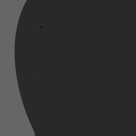
Netflix
Pathé Thuis
2023
Prime Video
21 september 2023