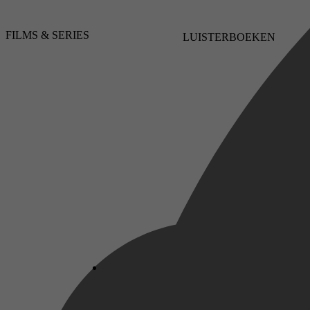
Kinderboeken, Poëzie, Bloemlezingen &
FILMS & SERIES
LUISTERBOEKEN
Letterkunde, Poëzie, Voorlezen, Versjes &
Gedichten
Diana Jonkman