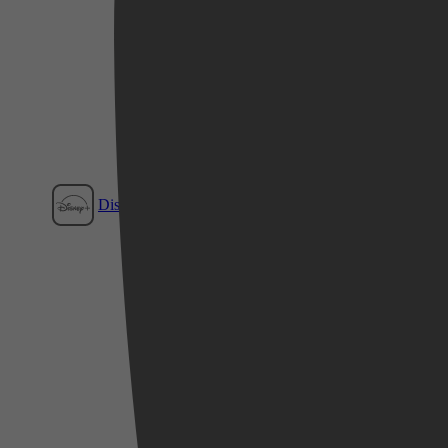
Disney+
Videoland
Film1