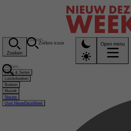
Zoeken icoon
Open menu
Zoeken
Films & Series
Luisterboeken
Boeken
Muziek
Nieuws
Over NieuwDezeWeek