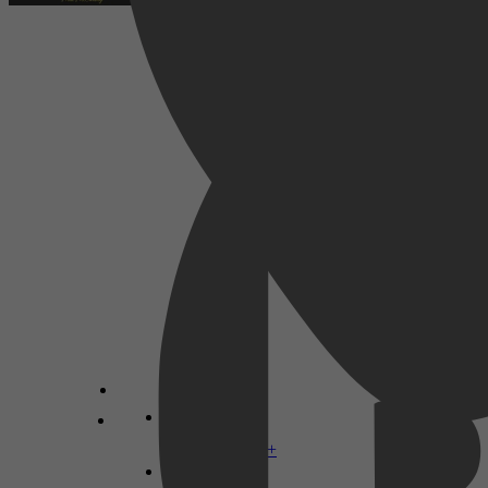
Kookboeken, Dieet & Gezond, Gezondheid &
Lichaam, Drankboeken, Sappen & Smoothies
Mia Mccarthy
Disney+