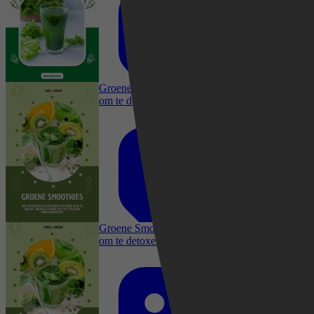
Kookboeken, Dieet & Gezond, Gezondheid &
Lichaam, Drankboeken, Sappen & Smoothies
Groene Smoothies: 100 eenvoudige recepten
om te detoxen en af te vallen - begin je
gezonde reis met heerlijke energiedrankjes!
Kookboeken, Dieet & Gezond, Gezondheid &
Lichaam, Drankboeken, Sappen & Smoothies
Groene Smoothies: 100 eenvoudige recepten
om te detoxen en af te vallen - begin je
gezonde reis met heerlijke energiedrankjes!
Mia Mccarthy