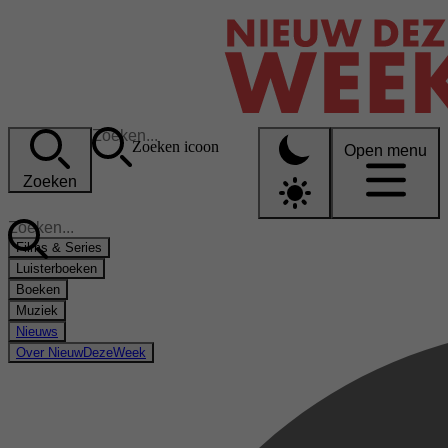
Zoeken icoon
Open menu
Zoeken
Films & Series
Luisterboeken
Boeken
Muziek
Nieuws
Over NieuwDezeWeek