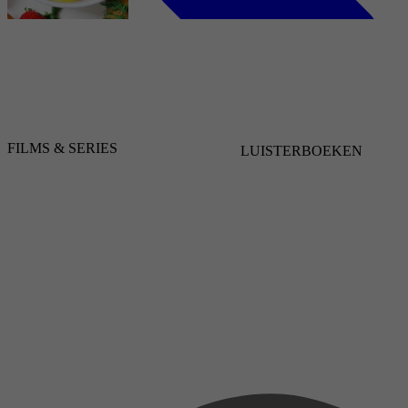
2024
8 juni 2024
Sanja J. Gibson
FILMS & SERIES
LUISTERBOEKEN
Kookboeken, Dieet & Gezond, Drankboeken,
Sappen & Smoothies
2024
6 juni 2024
Homemade Lovings
2024
6 juni 2024