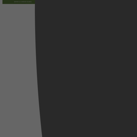
2024
31 juli 2024
Healthy Food Lounge
Kookboeken, Dieet & Gezond, Gezondheid &
Lichaam, Drankboeken, Sappen & Smoothies
Videoland
2024
30 juli 2024
Emily J. Wilson