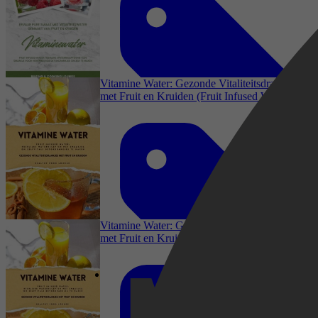
Kookboeken, Dieet & Gezond, Gezondheid &
Lichaam, Drankboeken, Sappen & Smoothies
Vitamine Water: Gezonde Vitaliteitsdrankjes
met Fruit en Kruiden (Fruit Infused Water:
Heerlijke Waterrecepten met Smaakjes om Zelf
Vitale Detoxdrankjes te Maken)
Kookboeken, Dieet & Gezond, Gezondheid &
Lichaam, Drankboeken, Sappen & Smoothies
Vitamine Water: Gezonde Vitaliteitsdrankjes
met Fruit en Kruiden (Fruit Infused Water:
Heerlijke Waterrecepten met Smaakjes om Zelf
Vitale Detoxdrankjes te Maken)
Baking & Cooking Lounge