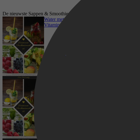
De nieuwste Sappen & Smoothies boeken op Kobo
Water met Vruchtensmaak: Zelfgemaakt
Vitaminewater met Fruit en Kruiden - Heerlijk
en Gezond! (Gids: Heerlijke Gearomatiseerde
Waterrecepten voor Verkwikkende Detox-
Drankjes om Zelf te Maken)
Water met Vruchtensmaak: Zelfgemaakt
Vitaminewater met Fruit en Kruiden - Heerlijk
en Gezond! (Gids: Heerlijke Gearomatiseerde
Waterrecepten voor Verkwikkende Detox-
Drankjes om Zelf te Maken)
Kookboeken, Dieet & Gezond, Gezondheid &
Lichaam, Drankboeken, Sappen & Smoothies