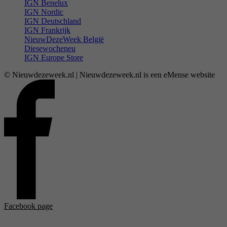
IGN Benelux
IGN Nordic
IGN Deutschland
IGN Frankrijk
NieuwDezeWeek België
Diesewocheneu
IGN Europe Store
© Nieuwdezeweek.nl | Nieuwdezeweek.nl is een eMense website
Facebook page