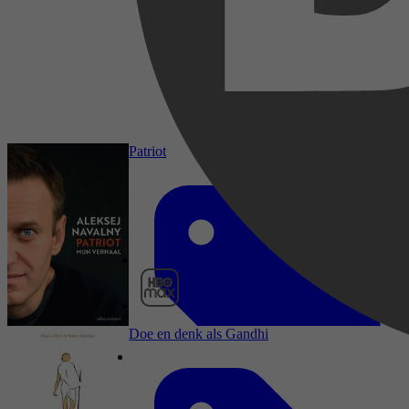
Nani Jansen Reventlow
Patriot
2025
9 mei 2025
HBO Max
Doe en denk als Gandhi
2024
31 oktober 2024