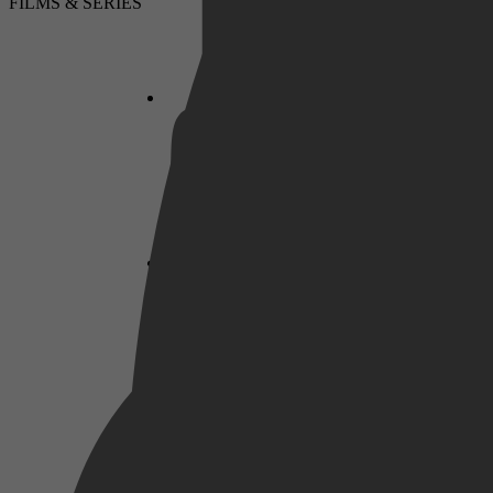
FILMS & SERIES
LUISTERBOEKEN
Biografieën & Waargebeurd, Religie,
Netflix
Spiritualiteit & Filosofie, Religie, Alternatieve
overtuigingen, Politieke controle & Vrijheid,
Algemene & Wereldgeschiedenis
Pathé Thuis
Marie Gilbert
2024
Prime Video
22 oktober 2024
Marion Gibson