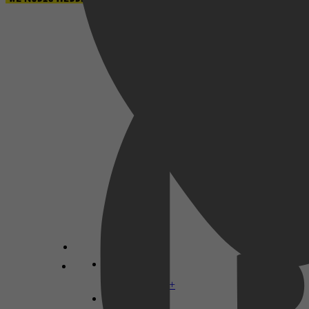
Mens & Maatschappij, Politiek, Sociale &
Ethische kwesties, Discriminatie, Rechten,
Politieke controle & Vrijheid, Staats- &
Bestuursrecht, Constitutionele & Bestuurlijke
wetgeving
Geert-Jan Knoops
Disney+