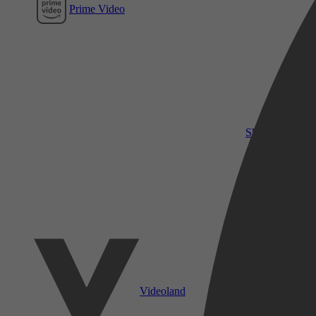
Prime Video
SkyShowtime
Videoland