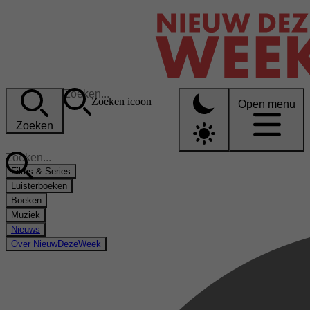
Zoeken icoon
Open menu
Zoeken
Films & Series
Luisterboeken
Boeken
Muziek
Nieuws
Over NieuwDezeWeek