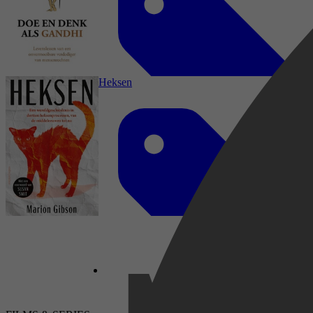
Mens & Maatschappij, Politiek, Biografieën &
Waargebeurd, Politieke structuur, Politieke
controle & Vrijheid
Heksen
Mens & Maatschappij, Politiek, Persoonlijke
ontwikkeling & Mindfulness, Populaire
psychologie, Biografieën & Waargebeurd,
Religie, Spiritualiteit & Filosofie, Spiritualiteit,
Geluk & Zelfvertrouwen, Mindfulness, Sociale
vaardigheden, Politieke controle & Vrijheid
Aleksej Navalny
Geschiedenis, Mens & Maatschappij, Politiek,