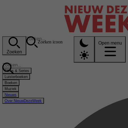
Zoeken icoon
Open menu
Zoeken
Films & Series
Luisterboeken
Boeken
Muziek
Nieuws
Over NieuwDezeWeek