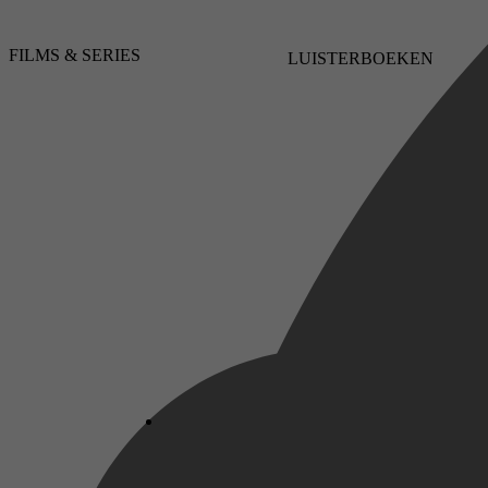
Geneeskunde & Verpleging, Geneeskunde
FILMS & SERIES
LUISTERBOEKEN
algemeen, Specialistische geneeskunde,
Geschiedenis van de geneeskunde, Medische
ethiek, Pathologie
Rinke van den Brink