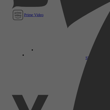
Prime Video
SkyShowtime