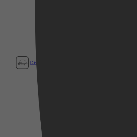
Disney+
Videoland
Film1