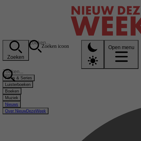
Zoeken icoon
Open menu
Zoeken
Films & Series
Luisterboeken
Boeken
Muziek
Nieuws
Over NieuwDezeWeek