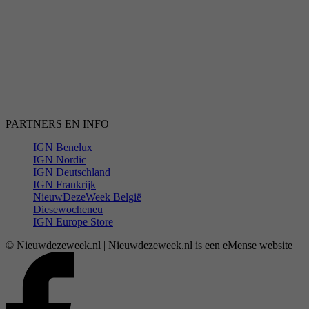
PARTNERS EN INFO
IGN Benelux
IGN Nordic
IGN Deutschland
IGN Frankrijk
NieuwDezeWeek België
Diesewocheneu
IGN Europe Store
© Nieuwdezeweek.nl | Nieuwdezeweek.nl is een eMense website