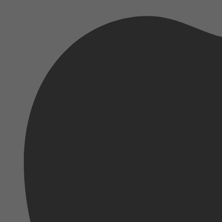
2024
12 september 2024
Ianthe Sahadat
2024
10 juli 2024
2023
29 juni 2023