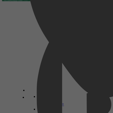
Geschiedenis, Mens & Maatschappij, Politiek,
Politieke structuur, Regio's & Landen, Europa,
Tweede Wereldoorlog, Oorlogen, Noord-,
Midden-, & Zuid-Amerika
Tessa Leuwsha
Disney+