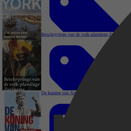
Vrije tijd & Hobby, Geschiedenis, Poëzie,
Bloemlezingen & Letterkunde, Literaire
essays, Literatuurwetenschap, Reizen, Regio's
& Landen, Noord-, Midden-, & Zuid-Amerika,
Kaarten & Plattegronden, Antiek &
Beschryvinge van de volk-plantinge Zuriname
Verzamelen
Geschiedenis, Periodes, Regio's & Landen,
Oorlogen, Noord-, Midden-, & Zuid-Amerika,
Algemene & Wereldgeschiedenis, Nieuwe tijd
(1500-1800)
De koning van Amerika
Geschiedenis, Regio's & Landen, Noord-,