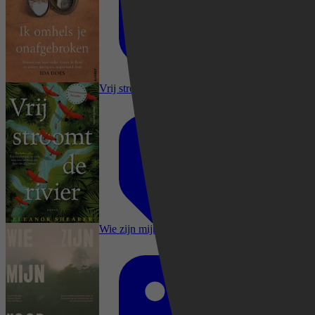
2024
21 september 2024
Geschiedenis, Biografieën & Waargebeurd,
Regio's & Landen, Reisverhalen, Noord-,
Midden-, & Zuid-Amerika
Vrij stroomt de rivier
Geschiedenis, Mens & Maatschappij,
Biografieën & Waargebeurd, Sociale &
Ethische kwesties, Discriminatie, Regio's &
Landen, Noord-, Midden-, & Zuid-Amerika
Wie zijn mijn voorouders
Johan op de Beeck
Geschiedenis, Literatuur & Romans,