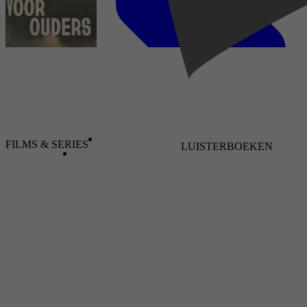
Familieromans, Historische romans,
Feelgoodromans, Regio's & Landen, Noord-,
Midden-, & Zuid-Amerika
Judith de Kom
Geschiedenis, Poëzie, Bloemlezingen &
FILMS & SERIES
LUISTERBOEKEN
Letterkunde, Regio's & Landen, Columns &
Bundels, Noord-, Midden-, & Zuid-Amerika
2024
19 september 2024
Eleanor Shearer