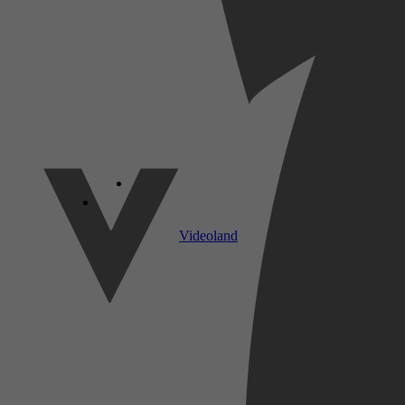
SkyShowtime
Videoland