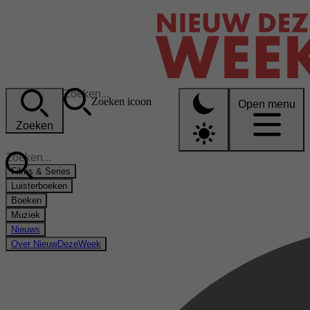
Zoeken icoon
Open menu
Zoeken
Films & Series
Luisterboeken
Boeken
Muziek
Nieuws
Over NieuwDezeWeek