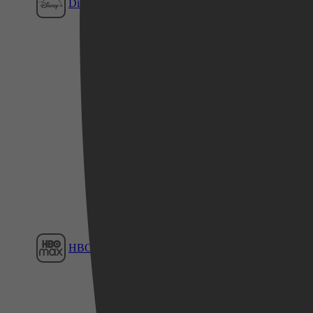
Disney+
Film1
Videoland
HBO Max