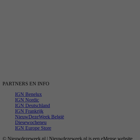
PARTNERS EN INFO
IGN Benelux
IGN Nordic
IGN Deutschland
IGN Frankrijk
NieuwDezeWeek België
Diesewocheneu
IGN Europe Store
© Nieuwdezeweek.nl | Nieuwdezeweek.nl is een eMense website