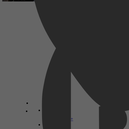
Muziek, Vrije tijd & Hobby, Kunst &
Fotografie, Biografieën & Waargebeurd, Gezin
& Relaties, Adoptie, Muziek maken,
Muziekinstrumenten
Heather Carmel
Disney+