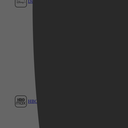
Disney+
Film1
Videoland
HBO Max