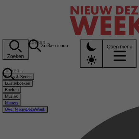
Zoeken icoon
Open menu
Zoeken
Films & Series
Luisterboeken
Boeken
Muziek
Nieuws
Over NieuwDezeWeek