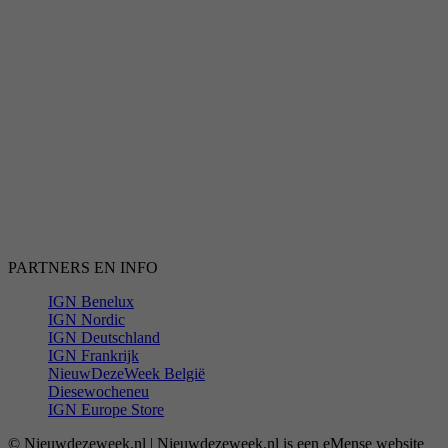
PARTNERS EN INFO
IGN Benelux
IGN Nordic
IGN Deutschland
IGN Frankrijk
NieuwDezeWeek België
Diesewocheneu
IGN Europe Store
© Nieuwdezeweek.nl | Nieuwdezeweek.nl is een eMense website