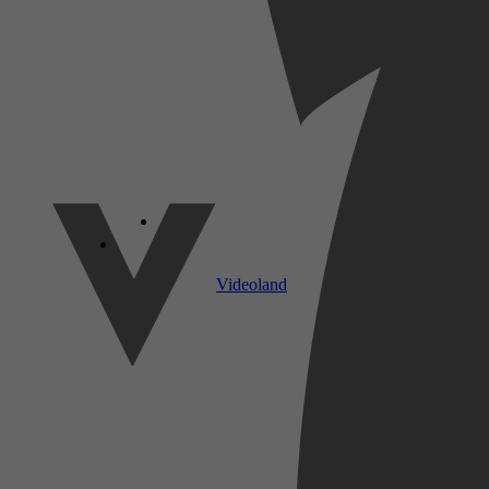
SkyShowtime
Videoland