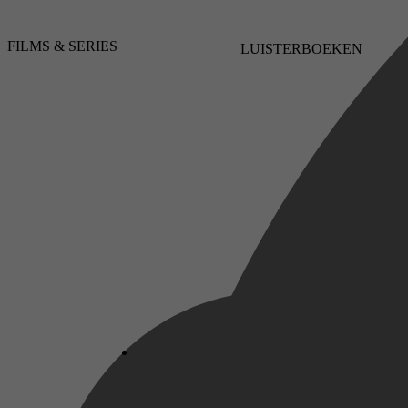
FILMS & SERIES
LUISTERBOEKEN
Technologie & Bouwkunde, Landbouw &
Boerenbedrijf, Landbouwkunde
Verena Grapengeter