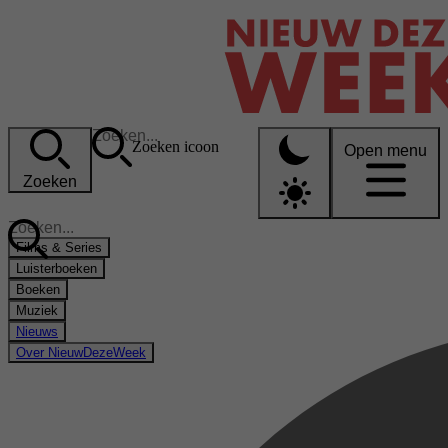
Zoeken icoon
Open menu
Zoeken
Films & Series
Luisterboeken
Boeken
Muziek
Nieuws
Over NieuwDezeWeek