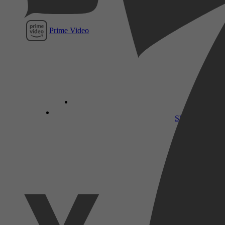
Prime Video
SkyShowtime