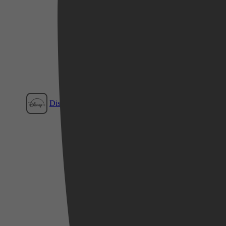
Disney+
Videoland
Film1