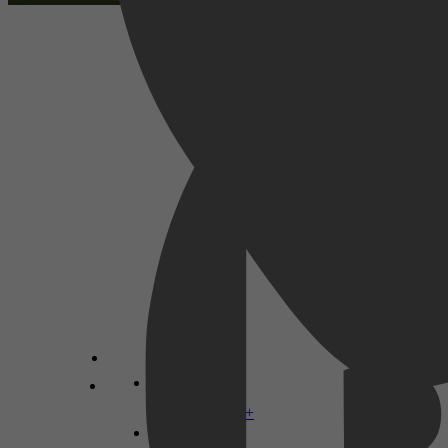
Mens & Maatschappij, Managementboeken,
Wetenschap & Natuur, Aarde & Milieu, Milieu,
Technologie & Bouwkunde, Landbouw &
Boerenbedrijf
Lars Mytting
Disney+