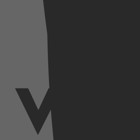
SkyShowtime
Videoland