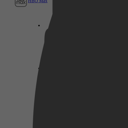
HBO Max
Netflix
Pathé Thuis
Prime Video