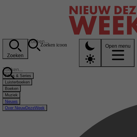
Zoeken icoon
Open menu
Zoeken
Films & Series
Luisterboeken
Boeken
Muziek
Nieuws
Over NieuwDezeWeek