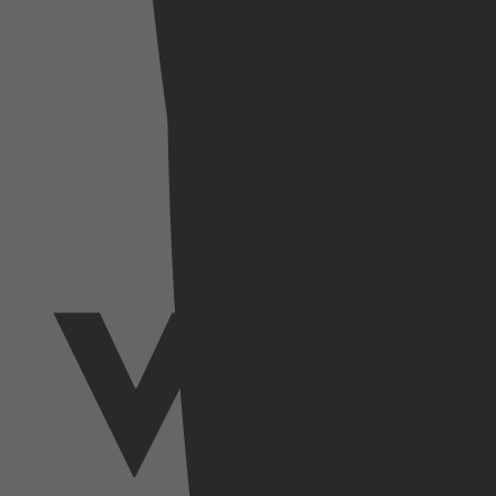
SkyShowtime
Videoland