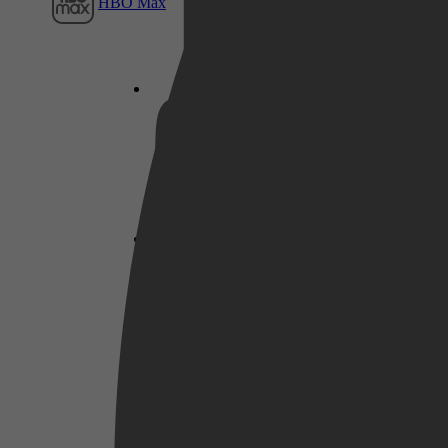
HBO Max
Netflix
Pathé Thuis
Prime Video