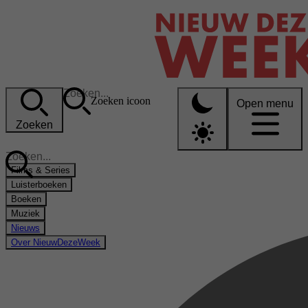
Zoeken icoon
Open menu
Zoeken
Films & Series
Luisterboeken
Boeken
Muziek
Nieuws
Over NieuwDezeWeek