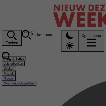
Zoeken icoon
Open menu
Zoeken
Films & Series
Luisterboeken
Boeken
Muziek
Nieuws
Over NieuwDezeWeek