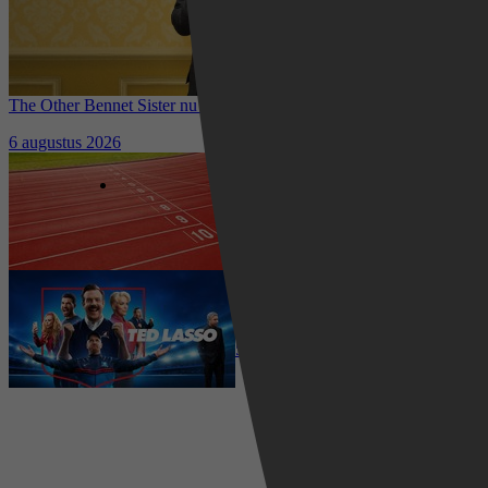
The Other Bennet Sister nu te zien op HBO Max: romantisch
kostuumdrama krijgt lovende recensies
6 augustus 2026
Waar kun je het EK Atletiek
2026 kijken? Zo volg je alle
wedstrijden live
5 augustus 2026
Ted Lasso seizoen 4 is begonnen:
eerste aflevering nu te zien op
Apple TV+
5 augustus 2026