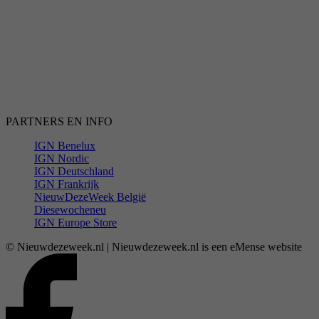
PARTNERS EN INFO
IGN Benelux
IGN Nordic
IGN Deutschland
IGN Frankrijk
NieuwDezeWeek België
Diesewocheneu
IGN Europe Store
© Nieuwdezeweek.nl | Nieuwdezeweek.nl is een eMense website