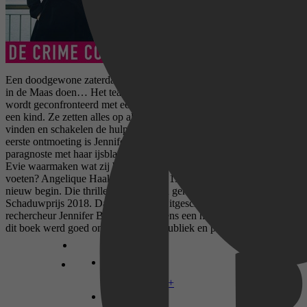
Een doodgewone zaterdag. Tot twee tieners een gruwelijke vondst
in de Maas doen… Het team van rechercheur Jennifer Brugman
wordt geconfronteerd met een lugubere moord en de vermissing van
een kind. Ze zetten alles op alles om snel het vermiste kind terug te
vinden en schakelen de hulp in van paragnoste Evie Smit. Vanaf de
eerste ontmoeting is Jennifer geïntrigeerd door de roodharige
paragnoste met haar ijsblauwe ogen, maar ze is ook sceptisch. Kan
Evie waarmaken wat zij belooft of loopt zij hen alleen maar voor de
voeten? Angelique Haak (Rotterdam, 1978) debuteerde met Een
nieuw begin. Die thriller werd meteen genomineerd voor De
Schaduwprijs 2018. Daarna volgde Uitgeschakeld waarin
rechercheur Jennifer Brugman eveneens een hoofdrol speelt. Ook
dit boek werd goed ontvangen door publiek en pers.
Disney+