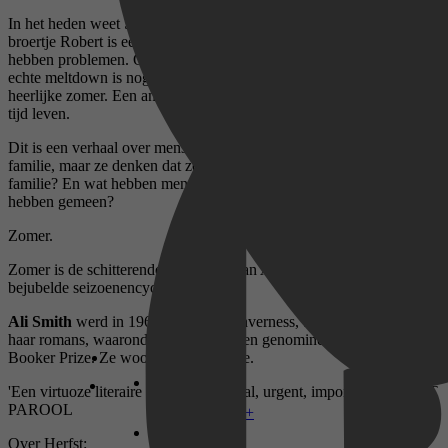
In het heden weet Sacha dat de wereld in de problemen zit. Haar
broertje Robert is een en al problemen. Hun vader en moeder
hebben problemen. Ondertussen is de wereld in meltdown - en de
echte meltdown is nog niet eens begonnen. In het verleden, een
heerlijke zomer. Een andere broer en zus weten dat ze in geleende
tijd leven.
Dit is een verhaal over mensen op de rand van verandering. Ze zijn
familie, maar ze denken dat ze vreemden zijn. Dus: waar begint
familie? En wat hebben mensen die denken dat ze niets gemeen
hebben gemeen?
Zomer.
Zomer is de schitterende bekroning van Ali Smiths internationaal
bejubelde seizoenencyclus.
Ali Smith
werd in 1962 geboren in Inverness, Schotland. Vier van
haar romans, waaronder Herfst, werden genomineerd voor de
Booker Prize. Ze woont in Cambridge.
'Een virtuoze literaire tijdcapsule: vitaal, urgent, imponerend.' - HET
PAROOL
Disney+
Over Herfst: