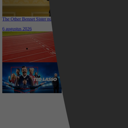
The Other Bennet Sister nu te zien op HBO Max: romantisch
kostuumdrama krijgt lovende recensies
6 augustus 2026
Waar kun je het EK Atletiek
2026 kijken? Zo volg je alle
wedstrijden live
5 augustus 2026
Ted Lasso seizoen 4 is begonnen:
eerste aflevering nu te zien op
Apple TV+
5 augustus 2026