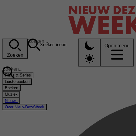
Zoeken icoon
Open menu
Zoeken
Films & Series
Luisterboeken
Boeken
Muziek
Nieuws
Over NieuwDezeWeek