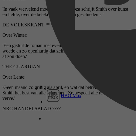
'In vaak wervelend mooi en speels proza schrijft Smith over kunst
en liefde, over de betekenis van tijd en geschiedenis.'
DE VOLKSKRANT *****
Over Winter:
'Een gedurfde roman met evenveel liefde als gerechtvaardigde
woede en zo openhartig dat zelfs Charles Dickens zijn hoed ervoor
af zou doen.'
THE GUARDIAN
Over Lente:
'Geen maand zo grillig als april, en wat dat betreft past het voorjaar
Smith het best van alle seizoenen. Ze bespeelt alle registers met
HBO Max
verve.'
NRC HANDELSBLAD ????