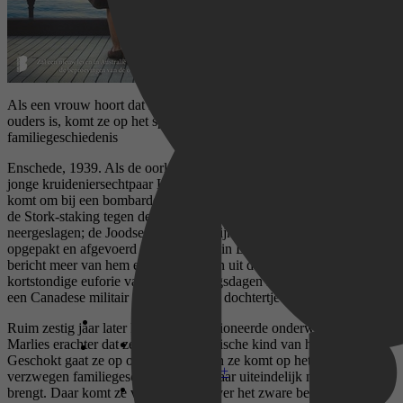
Als een vrouw hoort dat ze niet het biologische kind van haar
ouders is, komt ze op het spoor van een verzwegen
familiegeschiedenis
Enschede, 1939. Als de oorlog uitbreekt, verandert alles voor het
jonge kruideniersechtpaar Herman en Anna. Anna’s jongste broertje
komt om bij een bombardement; haar andere broer is betrokken bij
de Stork-staking tegen de Arbeitseinsatz, die bloedig wordt
neergeslagen; de Joodse buren verdwijnen. Dan wordt Herman
opgepakt en afgevoerd om te werken in Duitsland. Anna krijgt geen
bericht meer van hem en ze gaat ervan uit dat hij dood is. In de
kortstondige euforie van de bevrijdingsdagen raakt ze zwanger van
een Canadese militair en er wordt een dochtertje geboren.
Ruim zestig jaar later komt de gepensioneerde onderwijzeres
Marlies erachter dat ze niet het biologische kind van haar ouders is.
Geschokt gaat ze op onderzoek uit, en ze komt op het spoor van een
Disney+
verzwegen familiegeschiedenis, die haar uiteindelijk naar Australië
brengt. Daar komt ze veel te weten over het zware bestaan van de