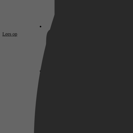
Netflix
Lees op
Pathé Thuis
Prime Video