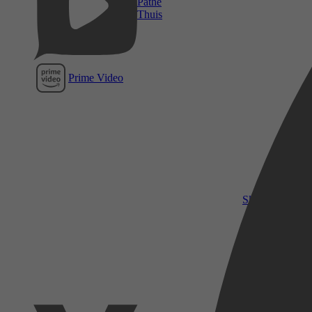
Pathé
Thuis
Prime Video
SkyShowtime