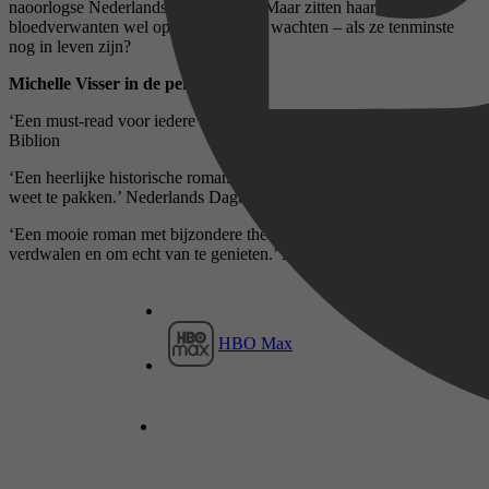
naoorlogse Nederlandse emigranten. Maar zitten haar
bloedverwanten wel op haar komst te wachten – als ze tenminste
nog in leven zijn?
Michelle Visser in de pers
‘Een must-read voor iedere liefhebber van historisch proza.’ NBD
Biblion
‘Een heerlijke historische roman, die de aandacht van de lezer direct
weet te pakken.’ Nederlands Dagblad
‘Een mooie roman met bijzondere thema’s om heerlijk in te
verdwalen en om echt van te genieten.’ Hebban.nl
HBO Max