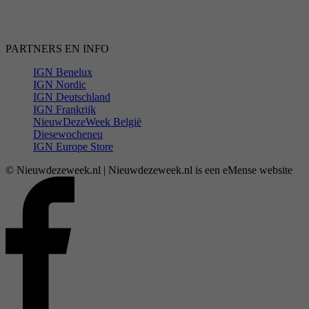
PARTNERS EN INFO
IGN Benelux
IGN Nordic
IGN Deutschland
IGN Frankrijk
NieuwDezeWeek België
Diesewocheneu
IGN Europe Store
© Nieuwdezeweek.nl | Nieuwdezeweek.nl is een eMense website