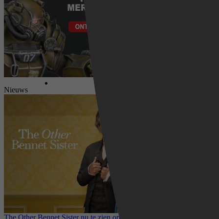
Nieuws
The Other Bennet Sister nu te zien op HBO Max: romantisch