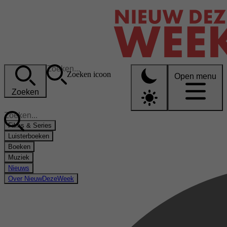
Zoeken icoon
Open menu
Zoeken
Films & Series
Luisterboeken
Boeken
Muziek
Nieuws
Over NieuwDezeWeek