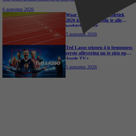
kostuumdrama krijgt lovende recensies
6 augustus 2026
Waar kun je het EK Atletiek
2026 kijken? Zo volg je alle
wedstrijden live
5 augustus 2026
Ted Lasso seizoen 4 is begonnen:
eerste aflevering nu te zien op
Apple TV+
5 augustus 2026