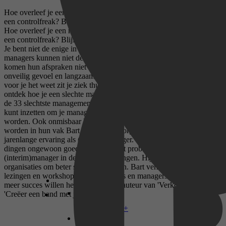
Hoe overleef je een manager die zich gedraagt als een dictator of
een controlfreak? Blijf niet langer slachtoffer, maar pak zelf de regie.
Hoe overleef je een manager die zich gedraagt als een dictator of
een controlfreak? Blijf niet langer slachtoffer, maar pak zelf de regie.
Je bent niet de enige in Nederland die ziek wordt van zijn baas. Veel
managers kunnen niet delegeren, zijn wantrouwig, wispelturig of
komen hun afspraken niet na. Dit maakt je onzeker, geeft je een
onveilig gevoel en langzaam maar zeker raak je gedemotiveerd. En
voor je het weet zit je ziek thuis. Opgebrand. Kom in actie en
ontdek hoe je een slechte manager kunt overleven. Lees alles over
de 33 slechtste managementeigenschappen en de strategieën die je
kunt inzetten om je manager te helpen een betere leidinggevende te
worden. Ook onmisbaar leesvoer voor managers die beter willen
worden in hun vak Bart Groothuis is organisatieadviseur en heeft
jarenlange ervaring als (interim)manager. Zijn devies is om gewone
dingen ongewoon goed te doen en dat probeert hij ook als
(interim)manager in de praktijk te brengen. Hij helpt mensen in
organisaties om beter samen te werken. Bart verzorgt regelmatig
lezingen en workshops voor adviseurs en managers die zakelijk
meer succes willen hebben. Hij is de auteur van 'Verkoop jezelf' en
'Creëer een band met je klant'.
Disney+