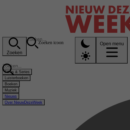
Zoeken icoon
Open menu
Zoeken
Films & Series
Luisterboeken
Boeken
Muziek
Nieuws
Over NieuwDezeWeek