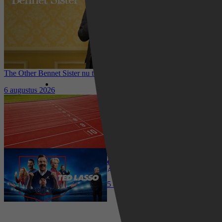
The Other Bennet Sister nu te zien op HBO Max: romantisch
kostuumdrama krijgt lovende recensies
6 augustus 2026
Waar kun je het EK Atletiek
2026 kijken? Zo volg je alle
wedstrijden live
5 augustus 2026
Ted Lasso seizoen 4 is begonnen:
eerste aflevering nu te zien op
Apple TV+
5 augustus 2026