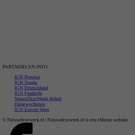
PARTNERS EN INFO
IGN Benelux
IGN Nordic
IGN Deutschland
IGN Frankrijk
NieuwDezeWeek België
Diesewocheneu
IGN Europe Store
© Nieuwdezeweek.nl | Nieuwdezeweek.nl is een eMense website