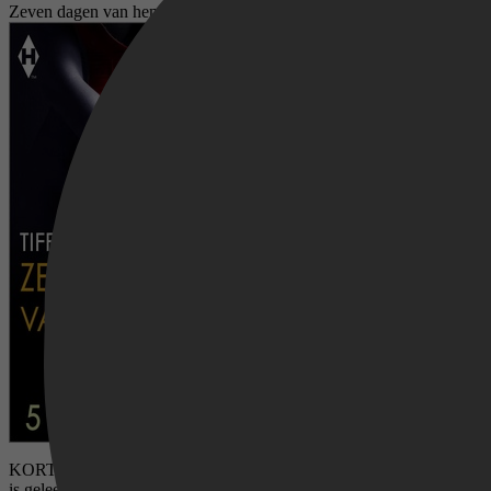
Zeven dagen van hem
KORT VERHAAL Ondanks haar rebelse karakter doet Eleanor alles wat 
is geleerd, gaat ze naar de onbekende Daniel toe. Daniel blijkt niet a