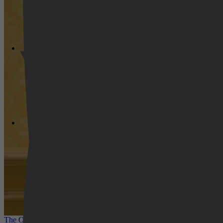
Videoland
The Other Bennet Sister nu te zien op HBO Max: romantisch kostuum