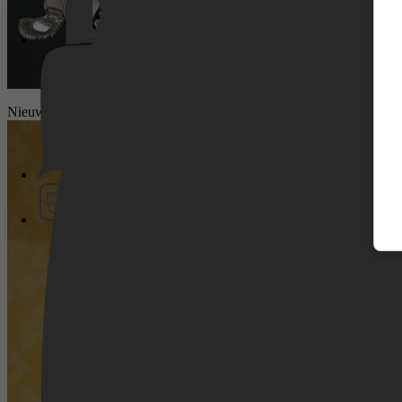
Pathé Thuis
Nieuws
Prime Video
SkyShowtime