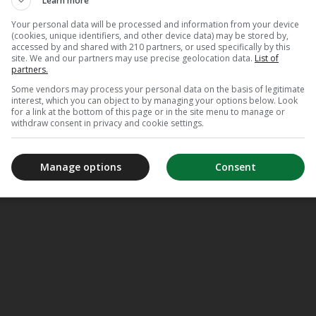
Learn more
Your personal data will be processed and information from your device
(cookies, unique identifiers, and other device data) may be stored by,
accessed by and shared with 210 partners, or used specifically by this
site. We and our partners may use precise geolocation data.
List of
partners.
Some vendors may process your personal data on the basis of legitimate
interest, which you can object to by managing your options below. Look
for a link at the bottom of this page or in the site menu to manage or
withdraw consent in privacy and cookie settings.
Manage options
Consent