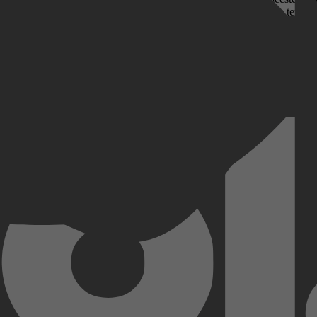
sloten haar hart streng te bewaken. Want na deze week moet ze terug naa
Kobo