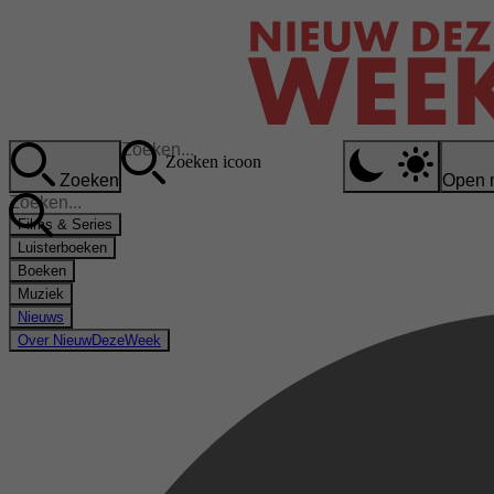
Zoeken icoon
Zoeken
Open 
Films & Series
Luisterboeken
Boeken
Muziek
Nieuws
Over NieuwDezeWeek