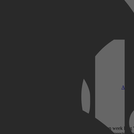
Kobo Plus
Apple
haar meester haar opdraagt. Zelfs wanneer hij haar een week lang 'ui
lleen ongelooflijk knap, hij is óók een dominant - net als haar meester.