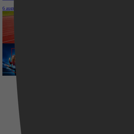
6 augustus 2026
Waar kun je het EK Atletiek 2026 k
5 augustus 2026
Ted Lasso seizoen 4 is begonnen: 
5 augustus 2026