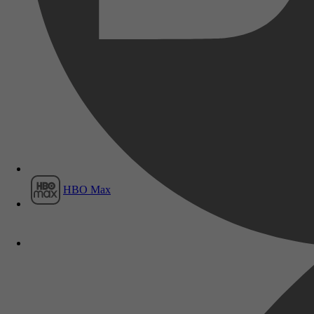
Film1
HBO Max