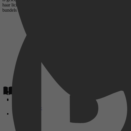
haar lichaam aan hem geeft, om ermee te doen wat hij wil, is ze vastbe
bundels 5 Tinten verder 4 en 5 Tinten verder 4 - een trio.
Lees op
Disney+