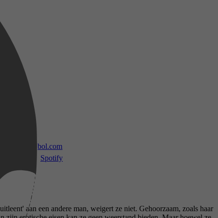
 TV
bol.com
Spotify
tleent' aan een andere man, weigert ze niet. Gehoorzaam, zoals haar
 Aan zijn erotische eisen kan ze geen weerstand bieden. Maar hoewel ze