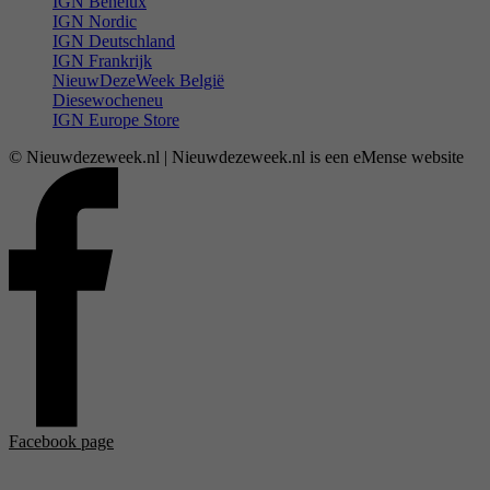
IGN Benelux
IGN Nordic
IGN Deutschland
IGN Frankrijk
NieuwDezeWeek België
Diesewocheneu
IGN Europe Store
© Nieuwdezeweek.nl | Nieuwdezeweek.nl is een eMense website
Facebook page