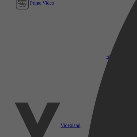
Prime Video
SkyShowtime
Videoland