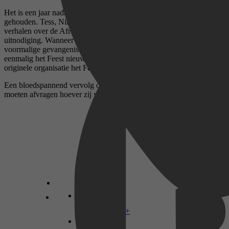
Het is een jaar nadat de illegale feesten in Westerveen werden
gehouden. Tess, Nina, Lars en Jordy kennen alleen de wilde
verhalen over de Afrekening, omdat ze nog te jong waren voor een
uitnodiging. Wanneer ze horen dat er aan de rand van het dorp een
voormalige gevangenis op de lijst voor de sloop staat, besluiten ze
eenmalig het Feest nieuw leven in te blazen. Maar dan komt de
originele organisatie het Feest verstoren.
Een bloedspannend vervolg op Zes seconden, waarin tieners zich
moeten afvragen hoever zij willen gaan.
Disney+