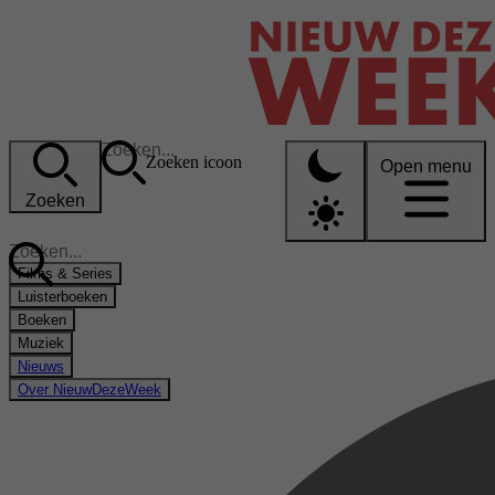
Zoeken icoon
Open menu
Zoeken
Films & Series
Luisterboeken
Boeken
Muziek
Nieuws
Over NieuwDezeWeek