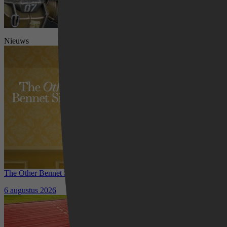
Nieuws
Videoland
The Other Bennet Sister nu te zien op HBO Max: romantisch
kostuumdrama krijgt lovende recensies
6 augustus 2026
Waar kun je het EK Atletiek
2026 kijken? Zo volg je alle
wedstrijden live