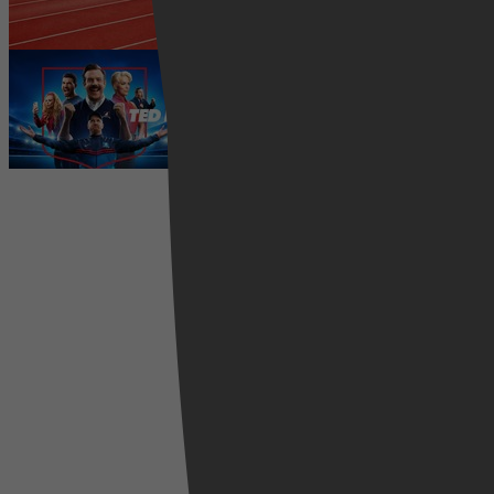
5 augustus 2026
Ted Lasso seizoen 4 is begonnen:
eerste aflevering nu te zien op
Apple TV+
5 augustus 2026