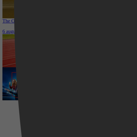
The Other Bennet Sister nu te zien op HBO Max: romantisch kostuum
6 augustus 2026
Waar kun je het EK Atletiek 2026 k
5 augustus 2026
Ted Lasso seizoen 4 is begonnen: 
5 augustus 2026