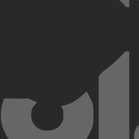
ennen. De hele tour voelde hij zich verloren, alsof hij een vitaal deel 
s zij wel gelukkig zonder hem? Wat als ze elkaar weer tegenkomen? Ka
Kobo