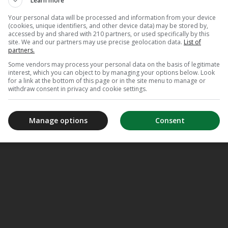
Learn more
Your personal data will be processed and information from your device
(cookies, unique identifiers, and other device data) may be stored by,
accessed by and shared with 210 partners, or used specifically by this
site. We and our partners may use precise geolocation data.
List of
partners.
Some vendors may process your personal data on the basis of legitimate
interest, which you can object to by managing your options below. Look
for a link at the bottom of this page or in the site menu to manage or
withdraw consent in privacy and cookie settings.
Manage options
Consent