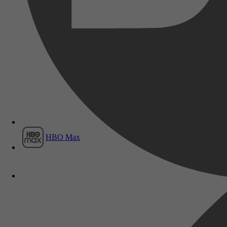
Film1
HBO Max