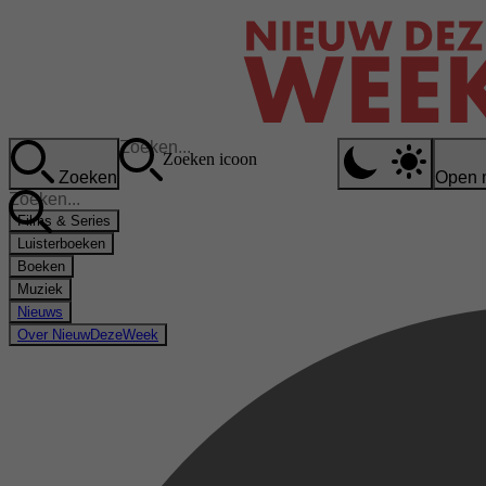
Zoeken icoon
Zoeken
Open 
Films & Series
Luisterboeken
Boeken
Muziek
Nieuws
Over NieuwDezeWeek