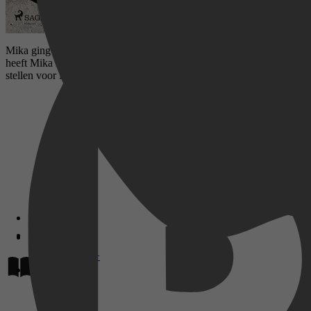
Mika ging op tour zonder vriendin. Zoals het was voor hij Lily leerde k
heeft Mika losgelaten. Hij kan gelukkig worden zonder haar. Maar i
stellen voor Mika? Of is deze liefde niet om waar te zijn?-
Disney+
Lees op