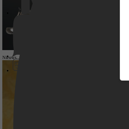
Pathé Thuis
Nieuws
Prime Video
SkyShowtime